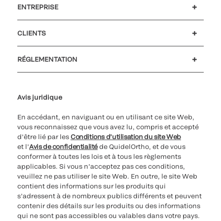
ENTREPRISE
Carrières
Investisseurs
Actualités et événements
Notre code de conduite
CLIENTS
Soutien à la clientèle
MyQuidel
QOPlus
Remboursement
RÉGLEMENTATION
Paramètres des cookies
Cybersécurité
Ligne d’assistance en matière d’éthique
Avis juridique
En accédant, en naviguant ou en utilisant ce site Web,
vous reconnaissez que vous avez lu, compris et accepté
d’être lié par les
Conditions d’utilisation du site Web
et l’
Avis de confidentialité
de QuidelOrtho, et de vous
conformer à toutes les lois et à tous les règlements
applicables. Si vous n’acceptez pas ces conditions,
veuillez ne pas utiliser le site Web. En outre, le site Web
contient des informations sur les produits qui
s’adressent à de nombreux publics différents et peuvent
contenir des détails sur les produits ou des informations
qui ne sont pas accessibles ou valables dans votre pays.