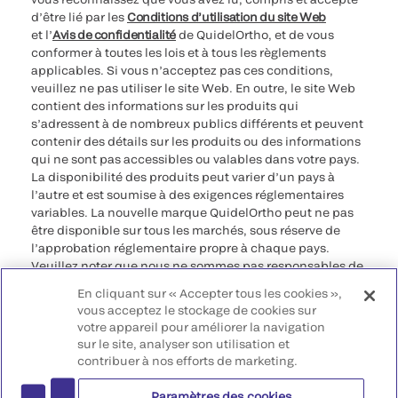
d’être lié par les
Conditions d’utilisation du site Web
et l’
Avis de confidentialité
de QuidelOrtho, et de vous
conformer à toutes les lois et à tous les règlements
applicables. Si vous n’acceptez pas ces conditions,
veuillez ne pas utiliser le site Web. En outre, le site Web
contient des informations sur les produits qui
s’adressent à de nombreux publics différents et peuvent
contenir des détails sur les produits ou des informations
qui ne sont pas accessibles ou valables dans votre pays.
La disponibilité des produits peut varier d’un pays à
l’autre et est soumise à des exigences réglementaires
variables. La nouvelle marque QuidelOrtho peut ne pas
être disponible sur tous les marchés, sous réserve de
l’approbation réglementaire propre à chaque pays.
Veuillez noter que nous ne sommes pas responsables de
votre accès à ces informations qui peuvent ne pas être
En cliquant sur « Accepter tous les cookies »,
conformes à une procédure légale, à une
vous acceptez le stockage de cookies sur
réglementation, à un enregistrement ou à un usage dans
votre appareil pour améliorer la navigation
votre pays d’origine.
sur le site, analyser son utilisation et
contribuer à nos efforts de marketing.
©2026 QuidelOrtho Corporation. Tous droits réservés.
Paramètres des cookies