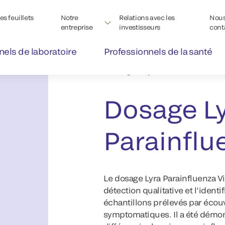
s feuillets
Notre
Relations avec les
Nou
entreprise
investisseurs
cont
nels de laboratoire
Professionnels de la santé
Dosages Lyra
Dosage L
Parainflu
Le dosage Lyra Parainfluenza Vi
détection qualitative et l’ident
échantillons prélevés par écou
symptomatiques. Il a été démon