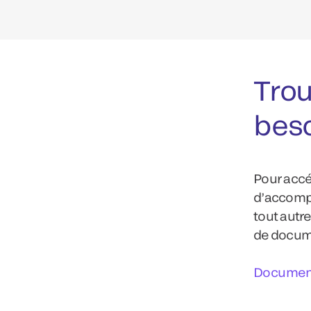
Trou
bes
Pour accé
d’accompa
tout autre
de docum
Document