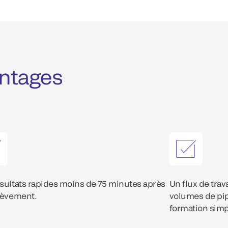
antages
sultats rapides moins de 75 minutes après
Un flux de trav
lèvement.
volumes de pi
formation simp