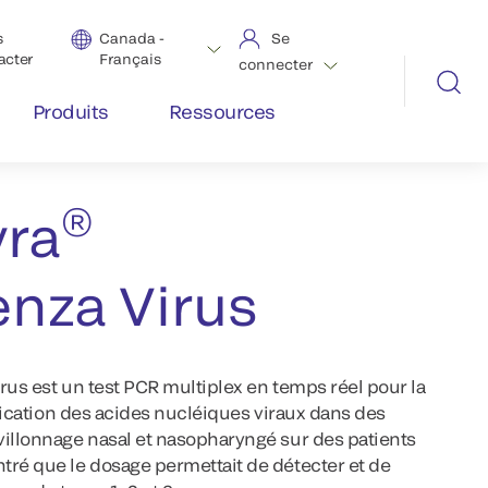
s
Canada -
Se
acter
Français
connecter
Produits
Ressources
®
yra
enza Virus
rus est un test PCR multiplex en temps réel pour la
ification des acides nucléiques viraux dans des
villonnage nasal et nasopharyngé sur des patients
tré que le dosage permettait de détecter et de