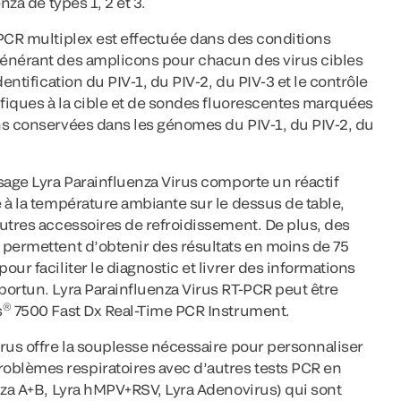
nza de types 1, 2 et 3.
 PCR multiplex est effectuée dans des conditions
générant des amplicons pour chacun des virus cibles
entification du PIV-1, du PIV-2, du PIV-3 et le contrôle
ifiques à la cible et de sondes fluorescentes marquées
ns conservées dans les génomes du PIV-1, du PIV-2, du
sage Lyra Parainfluenza Virus comporte un réactif
 à la température ambiante sur le dessus de table,
autres accessoires de refroidissement. De plus, des
 permettent d’obtenir des résultats en moins de 75
ur faciliter le diagnostic et livrer des informations
portun. Lyra Parainfluenza Virus RT-PCR peut être
®
s
7500 Fast Dx Real-Time PCR Instrument.
rus offre la souplesse nécessaire pour personnaliser
blèmes respiratoires avec d’autres tests PCR en
nza A+B, Lyra hMPV+RSV, Lyra Adenovirus) qui sont