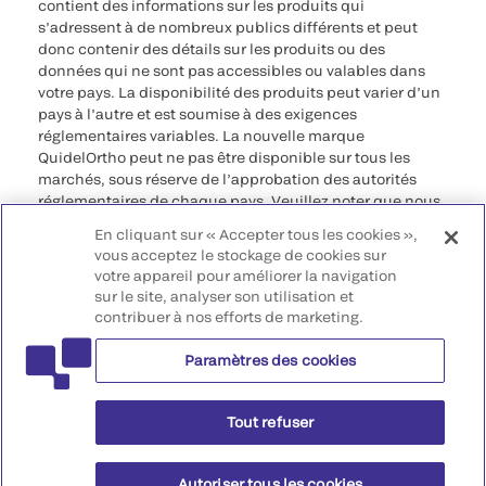
contient des informations sur les produits qui
s’adressent à de nombreux publics différents et peut
donc contenir des détails sur les produits ou des
données qui ne sont pas accessibles ou valables dans
votre pays. La disponibilité des produits peut varier d’un
pays à l’autre et est soumise à des exigences
réglementaires variables. La nouvelle marque
QuidelOrtho peut ne pas être disponible sur tous les
marchés, sous réserve de l’approbation des autorités
réglementaires de chaque pays. Veuillez noter que nous
déclinons toute responsabilité quant à votre accès à ces
En cliquant sur « Accepter tous les cookies »,
informations qui risquent de ne pas être conformes à
vous acceptez le stockage de cookies sur
toute procédure légale, réglementation, enregistrement
votre appareil pour améliorer la navigation
ou usage dans votre pays d’origine.
sur le site, analyser son utilisation et
contribuer à nos efforts de marketing.
©2026 QuidelOrtho Corporation. Tous droits réservés.
Paramètres des cookies
QuidelOrtho Corporation
9975 Summers Ridge Road, San Diego, CA 92121, USA
Tout refuser
Autoriser tous les cookies