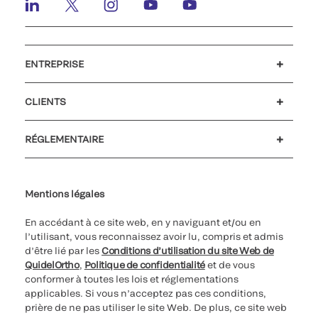
ENTREPRISE
Emplois et carrières
Relations Investisseurs
Actualités et événements
Notre code de conduite
CLIENTS
Service client
MyQuidel
QOPlus
RÉGLEMENTAIRE
Paramètres des cookies
Cybersécurité
Ligne d’assistance en matière d’éthique
Index de l’égalité professionnelle
Le catalogue de formation client 2023
Mentions légales
En accédant à ce site web, en y naviguant et/ou en
l’utilisant, vous reconnaissez avoir lu, compris et admis
d’être lié par les
Conditions d’utilisation du site Web de
QuidelOrtho
,
Politique de confidentialité
et de vous
conformer à toutes les lois et réglementations
applicables. Si vous n’acceptez pas ces conditions,
prière de ne pas utiliser le site Web. De plus, ce site web