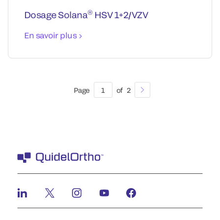
®
Dosage Solana
HSV 1+2/VZV
En savoir plus
Page
1
of
2