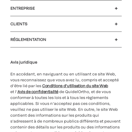
ENTREPRISE
Carrières
Investisseurs
Actualités et événements
Notre code de conduite
CLIENTS
Soutien à la clientèle
MyQuidel
QOPlus
Remboursement
RÉGLEMENTATION
Paramètres des cookies
Cybersécurité
Ligne d’assistance en matière d’éthique
Avis juridique
En accédant, en naviguant ou en utilisant ce site Web,
vous reconnaissez que vous avez lu, compris et accepté
d’être lié par les
Conditions d’utilisation du site Web
et l’
Avis de confidentialité
de QuidelOrtho, et de vous
conformer à toutes les lois et à tous les règlements
applicables. Si vous n’acceptez pas ces conditions,
veuillez ne pas utiliser le site Web. En outre, le site Web
contient des informations sur les produits qui
s’adressent à de nombreux publics différents et peuvent
contenir des détails sur les produits ou des informations