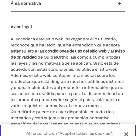
Área normativa
No vender mis datos personales
Ciberseguridad
Teléfono para cuestiones éticas
Spain Public CbyCR 2025
Aviso legal.
Al acceder a este sitio web, navegar por él o utilizarlo,
reconoce que ha leído, que ha entendido y que acepta
estar sujeto a las
condiciones de uso del sitio web
y al
aviso
de privacidad
de QuidelOrtho, así como a cumplir todas
las leyes y las normativas que se aplican. Si no está de
acuerdo con estas condiciones, no utilice el sitio web.
Además, el sitio web contiene información sobre los
productos que está dirigida a muchos públicos distintos
y podría incluir datos del producto o información que no
sea accesible o válida para su país. La disponibilidad de
los productos puede variar según el país y está sujeta a
varios requisitos normativos. La nueva marca
QuidelOrtho puede no estar disponible en todos los
mercados y está sujeta a la aprobación normativa
específica del país. Tenga en cuenta que no asumimos
ninguna responsabilidad por acceder a información que
Al hacer clic en “Aceptar todas las cookies”,