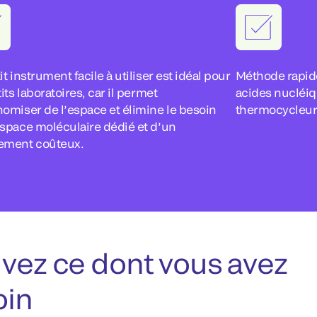
it instrument facile à utiliser est idéal pour
Méthode rapide
tits laboratoires, car il permet
acides nucléiq
omiser de l’espace et élimine le besoin
thermocycleur 
space moléculaire dédié et d’un
ement coûteux.
vez ce dont vous avez
oin