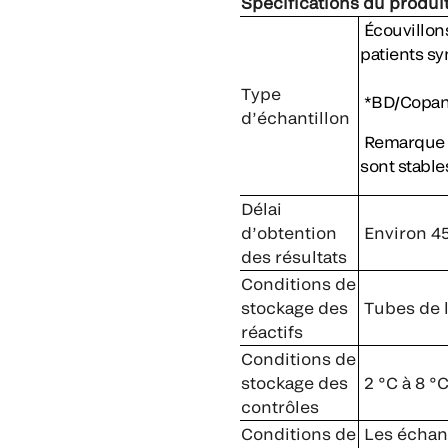
Spécifications du produi
Écouvillon
patients s
Type
*BD/Copan
d’échantillon
Remarque :
sont stable
Délai
d’obtention
Environ 4
des résultats
Conditions de
stockage des
Tubes de ly
réactifs
Conditions de
stockage des
2 °C à 8 °
contrôles
Conditions de
Les échant