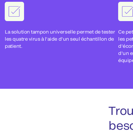
La solution tampon universelle permet de tester
Ce pet
les quatre virus à l’aide d’un seul échantillon de
les pe
patient.
d’écon
d’un e
équip
Trou
bes