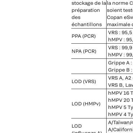
stockage de la
la norme C
préparation
soient tes
des
Copan eSwa
échantillons
maximale d
VRS : 95,5 
PPA (PCR)
hMPV : 95,
VRS : 99,9 
NPA (PCR)
hMPV : 99,
Grippe A : 
Grippe B : 
VRS A, A2 
LOD (VRS)
VRS B, Lav
hMPV 16 Ty
hMPV 20 T
LOD (HMPv)
hMPV 5 Typ
hMPV 4 Typ
A/Taïwan/4
LOD
A/Californ
(influenza A)