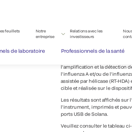
échantillon de patient. Testez 
utilisant le débit à volume élev
SOLANA Influenza A+B et SOLAN
viral présent dans le milieu d
nasopharyngés ou nasaux obte
Le tampon de traitement est uni
dépistage des quatre pathologies
effectué en deux étapes principal
l’amplification et la détectio
l’influenza A et/ou de l’influen
assistée par hélicase (RT-HDA)
cible et réalisée sur le dispositi
Les résultats sont affichés sur 
l’instrument, imprimés et peuve
ports USB de Solana.
Veuillez consulter le tableau c