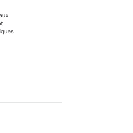
 aux
et
iques.