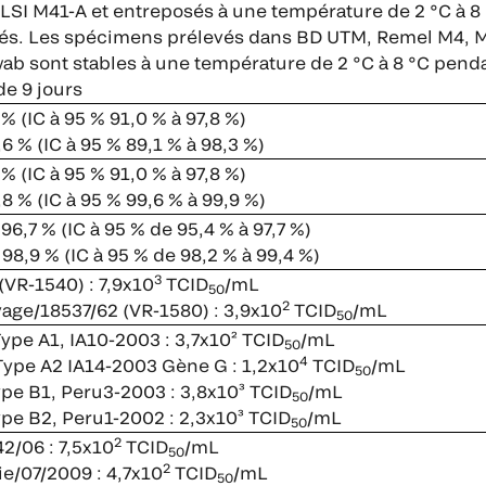
LSI M41-A et entreposés à une température de 2 °C à 8 
tés. Les spécimens prélevés dans BD UTM, Remel M4, M
b sont stables à une température de 2 °C à 8 °C pend
e 9 jours
% (IC à 95 % 91,0 % à 97,8 %)
6 % (IC à 95 % 89,1 % à 98,3 %)
% (IC à 95 % 91,0 % à 97,8 %)
8 % (IC à 95 % 99,6 % à 99,9 %)
96,7 % (IC à 95 % de 95,4 % à 97,7 %)
98,9 % (IC à 95 % de 98,2 % à 99,4 %)
3
(VR-1540) : 7,9x10
TCID
/mL
50
2
age/18537/62 (VR-1580) : 3,9x10
TCID
/mL
50
pe A1, IA10-2003 : 3,7x10² TCID
/mL
50
4
ype A2 IA14-2003 Gène G : 1,2x10
TCID
/mL
50
e B1, Peru3-2003 : 3,8x10³ TCID
/mL
50
e B2, Peru1-2002 : 2,3x10³ TCID
/mL
50
2
2/06 : 7,5x10
TCID
/mL
50
2
ie/07/2009 : 4,7x10
TCID
/mL
50