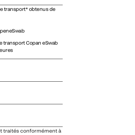
e transport* obtenus de
CopeneSwab
de transport Copan eSwab
heures
et traités conformément à