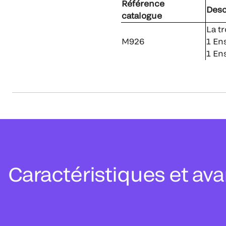
Référence
Desc
catalogue
La t
M926
1 En
1 En
Caractéristiques et av