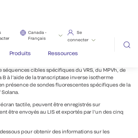
jusqu’à 6 patients à la fois en seulement 45 minutes en
é du Solana.
A RSV + hMPV amplifient et détectent chacun l’ARN
e transport contenant des échantillons de prélèvements
nus chez des patients symptomatiques.
versel entre les deux trousses, ce qui permet le
 à partir d’un seul échantillon de patient. L’essai est
es : (1) la préparation de l’échantillon, (2)
n de séquences cibles spécifiques du VRS, du MPVh, de
za B à l’aide de la transcriptase inverse isotherme
 en présence de sondes fluorescentes spécifiques de la
f Solana.
l’écran tactile, peuvent être enregistrés sur
nt être envoyés au LIS et exportés par l’un des cinq
i-dessous pour obtenir des informations sur les