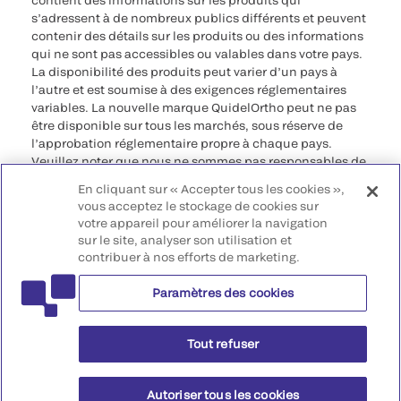
contient des informations sur les produits qui
s’adressent à de nombreux publics différents et peuvent
contenir des détails sur les produits ou des informations
qui ne sont pas accessibles ou valables dans votre pays.
La disponibilité des produits peut varier d’un pays à
l’autre et est soumise à des exigences réglementaires
variables. La nouvelle marque QuidelOrtho peut ne pas
être disponible sur tous les marchés, sous réserve de
l’approbation réglementaire propre à chaque pays.
Veuillez noter que nous ne sommes pas responsables de
votre accès à ces informations qui peuvent ne pas être
En cliquant sur « Accepter tous les cookies »,
conformes à une procédure légale, à une
vous acceptez le stockage de cookies sur
réglementation, à un enregistrement ou à un usage dans
votre appareil pour améliorer la navigation
votre pays d’origine.
sur le site, analyser son utilisation et
contribuer à nos efforts de marketing.
©2026 QuidelOrtho Corporation. Tous droits réservés.
Paramètres des cookies
QuidelOrtho Corporation
9975 Summers Ridge Road, San Diego, CA 92121, USA
Tout refuser
Autoriser tous les cookies