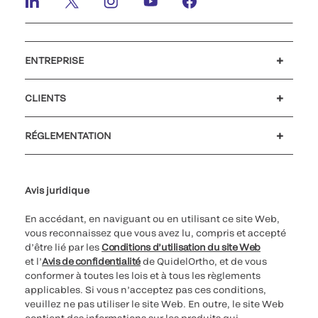
ENTREPRISE
Carrières
Investisseurs
Actualités et événements
Notre code de conduite
CLIENTS
Soutien à la clientèle
MyQuidel
QOPlus
Remboursement
RÉGLEMENTATION
Paramètres des cookies
Cybersécurité
Ligne d’assistance en matière d’éthique
Avis juridique
En accédant, en naviguant ou en utilisant ce site Web,
vous reconnaissez que vous avez lu, compris et accepté
d’être lié par les
Conditions d’utilisation du site Web
et l’
Avis de confidentialité
de QuidelOrtho, et de vous
conformer à toutes les lois et à tous les règlements
applicables. Si vous n’acceptez pas ces conditions,
veuillez ne pas utiliser le site Web. En outre, le site Web