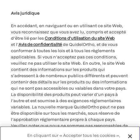
Paramètres des cookies
Cybersécurité
Ligne d’assistance en matière d’éthique
Avis juridique
En accédant, en naviguant ou en utilisant ce site Web,
vous reconnaissez que vous avez lu, compris et accepté
d’être lié par les
Conditions d’utilisation du site Web
et l’
Avis de confidentialité
de QuidelOrtho, et de vous
conformer à toutes les lois et à tous les règlements
applicables. Si vous n’acceptez pas ces conditions,
veuillez ne pas utiliser le site Web. En outre, le site Web
contient des informations sur les produits qui
s’adressent à de nombreux publics différents et peuvent
contenir des détails sur les produits ou des informations
qui ne sont pas accessibles ou valables dans votre pays.
La disponibilité des produits peut varier d’un pays à
l’autre et est soumise à des exigences réglementaires
variables. La nouvelle marque QuidelOrtho peut ne pas
être disponible sur tous les marchés, sous réserve de
l’approbation réglementaire propre à chaque pays.
Veuillez noter que nous ne sommes pas responsables de
votre accès à ces informations qui peuvent ne pas être
En cliquant sur « Accepter tous les cookies »,
conformes à une procédure légale, à une