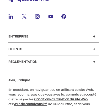
ENTREPRISE
Carrières
Investisseurs
Actualités et événements
Notre code de conduite
CLIENTS
Soutien à la clientèle
MyQuidel
QOPlus
Remboursement
RÉGLEMENTATION
Paramètres des cookies
Cybersécurité
Ligne d’assistance en matière d’éthique
Avis juridique
En accédant, en naviguant ou en utilisant ce site Web,
vous reconnaissez que vous avez lu, compris et accepté
d’être lié par les
Conditions d’utilisation du site Web
et l’
Avis de confidentialité
de QuidelOrtho, et de vous