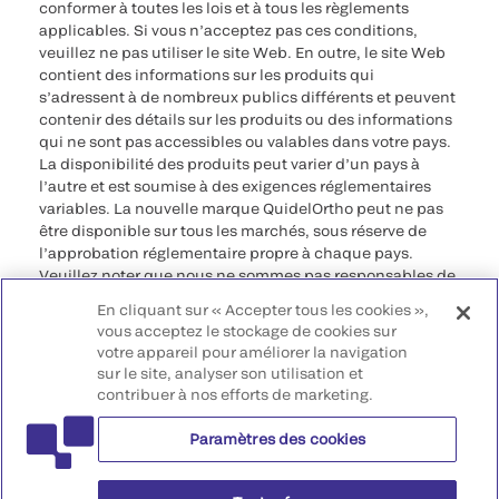
conformer à toutes les lois et à tous les règlements
applicables. Si vous n’acceptez pas ces conditions,
veuillez ne pas utiliser le site Web. En outre, le site Web
contient des informations sur les produits qui
s’adressent à de nombreux publics différents et peuvent
contenir des détails sur les produits ou des informations
qui ne sont pas accessibles ou valables dans votre pays.
La disponibilité des produits peut varier d’un pays à
l’autre et est soumise à des exigences réglementaires
variables. La nouvelle marque QuidelOrtho peut ne pas
être disponible sur tous les marchés, sous réserve de
l’approbation réglementaire propre à chaque pays.
Veuillez noter que nous ne sommes pas responsables de
votre accès à ces informations qui peuvent ne pas être
En cliquant sur « Accepter tous les cookies »,
conformes à une procédure légale, à une
vous acceptez le stockage de cookies sur
réglementation, à un enregistrement ou à un usage dans
votre appareil pour améliorer la navigation
votre pays d’origine.
sur le site, analyser son utilisation et
contribuer à nos efforts de marketing.
©2026 QuidelOrtho Corporation. Tous droits réservés.
Paramètres des cookies
QuidelOrtho Corporation
9975 Summers Ridge Road, San Diego, CA 92121, USA