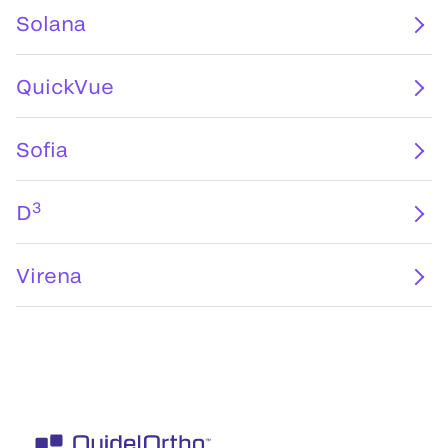
Solana
QuickVue
Sofia
3
D
Virena