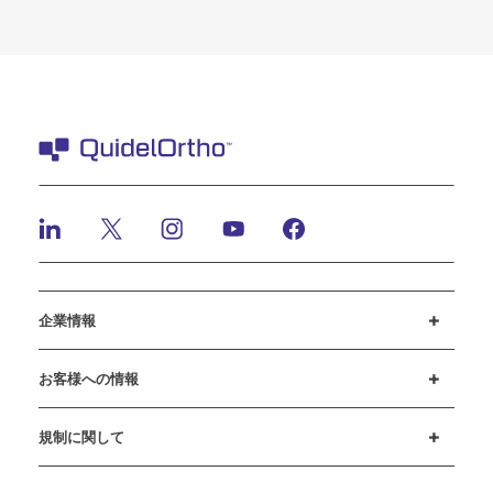
企業情報
採用情報
投資家のみなさまへ
ニュースとイベント
弊社の行動規範
お客様への情報
カスタマーサポート
MyQuidel
QOPlus
規制に関して
クッキーに関する通知と開示
サイバーセキュリティ
倫理ホットライン