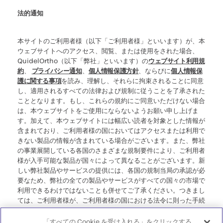
法的通知
本サイトのご利用者様（以下「ご利用者様」といいます）が、本
ウェブサイトへのアクセス、閲覧、または使用をされた場合、
QuidelOrtho（以下「弊社」といいます）の
ウェブサイト利用規
約
、
プライバシー通知
、
個人情報保護方針
、ならびに
個人情報保
護に関する事項
を読み、理解し、それらに拘束されることに同意
し、適用されるすべての法律および規制に従うことを了承された
こととなります。もし、これらの規約にご同意いただけない場合
は、本ウェブサイトをご使用にならないようお願い申し上げま
す。加えて、本ウェブサイトには幅広い読者を対象とした情報が
含まれており、ご利用者様の国においてはアクセスまたは利用で
きない製品の情報が含まれている場合がございます。また、弊社
の事業展開している各国のさまざまな規制要件により、ご利用者
様が入手可能な製品が国々によって異なることがございます。新
しい弊社製品やサービスの提供には、各国の規制当局の承認が必
要なため、弊社の全ての製品やサービスがすべての国々の市場で
利用できるわけではないことも併せてご了承ください。つきまし
ては、ご利用者様が、ご利用者様の国における法令に則った手続
き、規制、登録、または使用に準拠していない可能性のある情報
にアクセスすることについて、弊社が一切の責任を負わないこと
「すべての Cookie を受け入れる」をクリックする