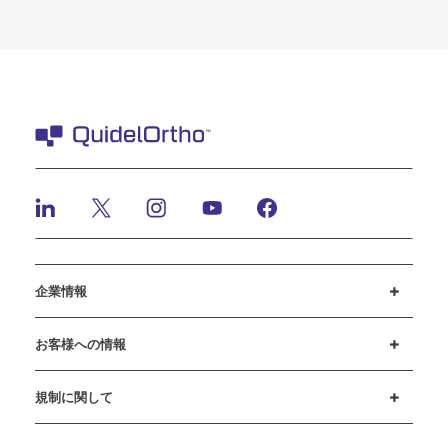
企業情報
採用情報
投資家のみなさまへ
ニュースとイベント
弊社の行動規範
お客様への情報
カスタマーサポート
MyQuidel
QOPlus
規制に関して
クッキーに関する通知と開示
サイバーセキュリティ
倫理ホットライン