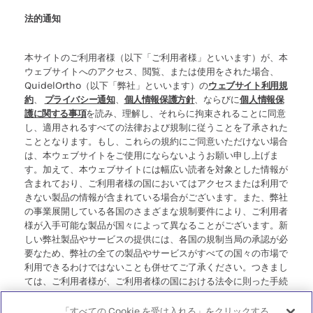
法的通知
本サイトのご利用者様（以下「ご利用者様」といいます）が、本
ウェブサイトへのアクセス、閲覧、または使用をされた場合、
QuidelOrtho（以下「弊社」といいます）の
ウェブサイト利用規
約
、
プライバシー通知
、
個人情報保護方針
、ならびに
個人情報保
護に関する事項
を読み、理解し、それらに拘束されることに同意
し、適用されるすべての法律および規制に従うことを了承された
こととなります。もし、これらの規約にご同意いただけない場合
は、本ウェブサイトをご使用にならないようお願い申し上げま
す。加えて、本ウェブサイトには幅広い読者を対象とした情報が
含まれており、ご利用者様の国においてはアクセスまたは利用で
きない製品の情報が含まれている場合がございます。また、弊社
の事業展開している各国のさまざまな規制要件により、ご利用者
様が入手可能な製品が国々によって異なることがございます。新
しい弊社製品やサービスの提供には、各国の規制当局の承認が必
要なため、弊社の全ての製品やサービスがすべての国々の市場で
利用できるわけではないことも併せてご了承ください。つきまし
ては、ご利用者様が、ご利用者様の国における法令に則った手続
き、規制、登録、または使用に準拠していない可能性のある情報
にアクセスすることについて、弊社が一切の責任を負わないこと
「すべての Cookie を受け入れる」をクリックする