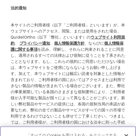
法的通知
本サイトのご利用者様（以下「ご利用者様」といいます）が、本
ウェブサイトへのアクセス、閲覧、または使用をされた場合、
QuidelOrtho（以下「弊社」といいます）の
ウェブサイト利用規
約
、
プライバシー通知
、
個人情報保護方針
、ならびに
個人情報保
護に関する事項
を読み、理解し、それらに拘束されることに同意
し、適用されるすべての法律および規制に従うことを了承された
こととなります。もし、これらの規約にご同意いただけない場合
は、本ウェブサイトをご使用にならないようお願い申し上げま
す。加えて、本ウェブサイトには幅広い読者を対象とした情報が
含まれており、ご利用者様の国においてはアクセスまたは利用で
きない製品の情報が含まれている場合がございます。また、弊社
の事業展開している各国のさまざまな規制要件により、ご利用者
様が入手可能な製品が国々によって異なることがございます。新
しい弊社製品やサービスの提供には、各国の規制当局の承認が必
要なため、弊社の全ての製品やサービスがすべての国々の市場で
利用できるわけではないことも併せてご了承ください。つきまし
ては、ご利用者様が、ご利用者様の国における法令に則った手続
き、規制、登録、または使用に準拠していない可能性のある情報
にアクセスすることについて、弊社が一切の責任を負わないこと
「すべての Cookie を受け入れる」をクリックする