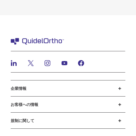
企業情報
採用情報
投資家のみなさまへ
ニュースとイベント
弊社の行動規範
お客様への情報
カスタマーサポート
MyQuidel
QOPlus
規制に関して
クッキーに関する通知と開示
サイバーセキュリティ
倫理ホットライン