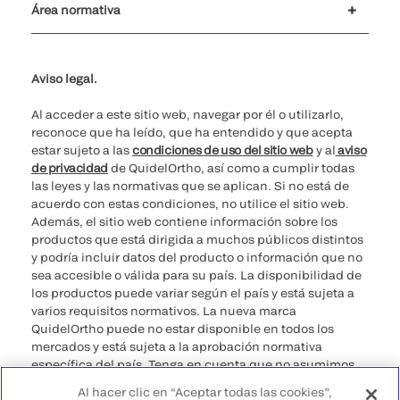
Área normativa
No vender mis datos personales
Ciberseguridad
Teléfono para cuestiones éticas
Spain Public CbyCR 2025
Aviso legal.
Al acceder a este sitio web, navegar por él o utilizarlo,
reconoce que ha leído, que ha entendido y que acepta
estar sujeto a las
condiciones de uso del sitio web
y al
aviso
de privacidad
de QuidelOrtho, así como a cumplir todas
las leyes y las normativas que se aplican. Si no está de
acuerdo con estas condiciones, no utilice el sitio web.
Además, el sitio web contiene información sobre los
productos que está dirigida a muchos públicos distintos
y podría incluir datos del producto o información que no
sea accesible o válida para su país. La disponibilidad de
los productos puede variar según el país y está sujeta a
varios requisitos normativos. La nueva marca
QuidelOrtho puede no estar disponible en todos los
mercados y está sujeta a la aprobación normativa
específica del país. Tenga en cuenta que no asumimos
ninguna responsabilidad por acceder a información que
Al hacer clic en “Aceptar todas las cookies”,