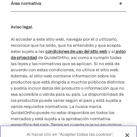
Área normativa
No vender mis datos personales
Ciberseguridad
Teléfono para cuestiones éticas
Spain Public CbyCR 2025
Aviso legal.
Al acceder a este sitio web, navegar por él o utilizarlo,
reconoce que ha leído, que ha entendido y que acepta
estar sujeto a las
condiciones de uso del sitio web
y al
aviso
de privacidad
de QuidelOrtho, así como a cumplir todas
las leyes y las normativas que se aplican. Si no está de
acuerdo con estas condiciones, no utilice el sitio web.
Además, el sitio web contiene información sobre los
productos que está dirigida a muchos públicos distintos
y podría incluir datos del producto o información que no
sea accesible o válida para su país. La disponibilidad de
los productos puede variar según el país y está sujeta a
varios requisitos normativos. La nueva marca
QuidelOrtho puede no estar disponible en todos los
mercados y está sujeta a la aprobación normativa
específica del país. Tenga en cuenta que no asumimos
ninguna responsabilidad por acceder a información que
Al hacer clic en “Aceptar todas las cookies”,