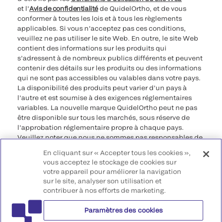
et l’
Avis de confidentialité
de QuidelOrtho, et de vous
conformer à toutes les lois et à tous les règlements
applicables. Si vous n’acceptez pas ces conditions,
veuillez ne pas utiliser le site Web. En outre, le site Web
contient des informations sur les produits qui
s’adressent à de nombreux publics différents et peuvent
contenir des détails sur les produits ou des informations
qui ne sont pas accessibles ou valables dans votre pays.
La disponibilité des produits peut varier d’un pays à
l’autre et est soumise à des exigences réglementaires
variables. La nouvelle marque QuidelOrtho peut ne pas
être disponible sur tous les marchés, sous réserve de
l’approbation réglementaire propre à chaque pays.
Veuillez noter que nous ne sommes pas responsables de
votre accès à ces informations qui peuvent ne pas être
En cliquant sur « Accepter tous les cookies »,
conformes à une procédure légale, à une
vous acceptez le stockage de cookies sur
réglementation, à un enregistrement ou à un usage dans
votre appareil pour améliorer la navigation
votre pays d’origine.
sur le site, analyser son utilisation et
contribuer à nos efforts de marketing.
©2026 QuidelOrtho Corporation. Tous droits réservés.
Paramètres des cookies
QuidelOrtho Corporation