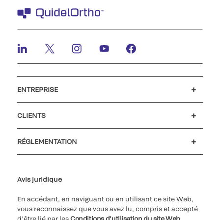
ENTREPRISE
Carrières
Investisseurs
Actualités et événements
Notre code de conduite
CLIENTS
Soutien à la clientèle
MyQuidel
QOPlus
Remboursement
RÉGLEMENTATION
Paramètres des cookies
Cybersécurité
Ligne d’assistance en matière d’éthique
Avis juridique
En accédant, en naviguant ou en utilisant ce site Web,
vous reconnaissez que vous avez lu, compris et accepté
d’être lié par les
Conditions d’utilisation du site Web