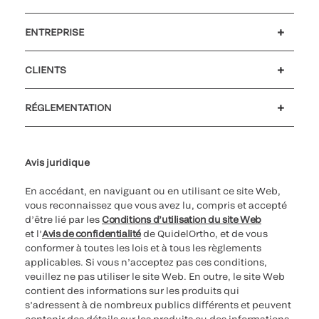
ENTREPRISE
Carrières
Investisseurs
Actualités et événements
Notre code de conduite
CLIENTS
Soutien à la clientèle
MyQuidel
QOPlus
Remboursement
RÉGLEMENTATION
Paramètres des cookies
Cybersécurité
Ligne d’assistance en matière d’éthique
Avis juridique
En accédant, en naviguant ou en utilisant ce site Web,
vous reconnaissez que vous avez lu, compris et accepté
d’être lié par les
Conditions d’utilisation du site Web
et l’
Avis de confidentialité
de QuidelOrtho, et de vous
conformer à toutes les lois et à tous les règlements
applicables. Si vous n’acceptez pas ces conditions,
veuillez ne pas utiliser le site Web. En outre, le site Web
contient des informations sur les produits qui
s’adressent à de nombreux publics différents et peuvent