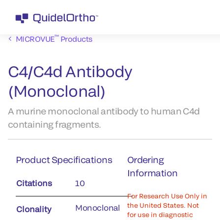
™
MICROVUE
Products
C4/C4d Antibody
(Monoclonal)
A murine monoclonal antibody to human C4d
containing fragments.
Product Specifications
Ordering
Information
Citations
10
For Research Use Only in
the United States. Not
Monoclonal
Clonality
for use in diagnostic