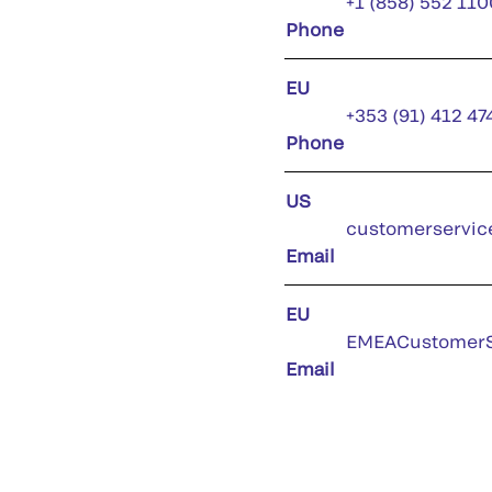
+1 (858) 552 110
Phone
EU
+353 (91) 412 47
Phone
US
customerservic
Email
EU
EMEACustomerS
Email