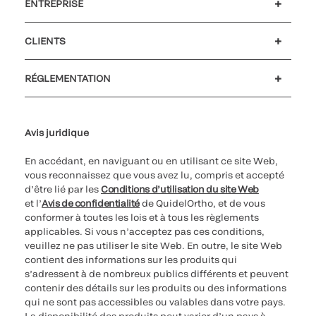
ENTREPRISE
Carrières
Investisseurs
Actualités et événements
Notre code de conduite
CLIENTS
Soutien à la clientèle
MyQuidel
QOPlus
Remboursement
RÉGLEMENTATION
Paramètres des cookies
Cybersécurité
Ligne d’assistance en matière d’éthique
Avis juridique
En accédant, en naviguant ou en utilisant ce site Web,
vous reconnaissez que vous avez lu, compris et accepté
d’être lié par les
Conditions d’utilisation du site Web
et l’
Avis de confidentialité
de QuidelOrtho, et de vous
conformer à toutes les lois et à tous les règlements
applicables. Si vous n’acceptez pas ces conditions,
veuillez ne pas utiliser le site Web. En outre, le site Web
contient des informations sur les produits qui
s’adressent à de nombreux publics différents et peuvent
contenir des détails sur les produits ou des informations
qui ne sont pas accessibles ou valables dans votre pays.