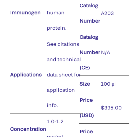
Catalog
Immunogen
human
A203
Number
protein.
Catalog
See citations
Number
N/A
and technical
(CE)
Applications
data sheet for
Size
100 µl
application
Price
info.
$395.00
(USD)
1.0-1.2
Concentration
Price
mg/mL