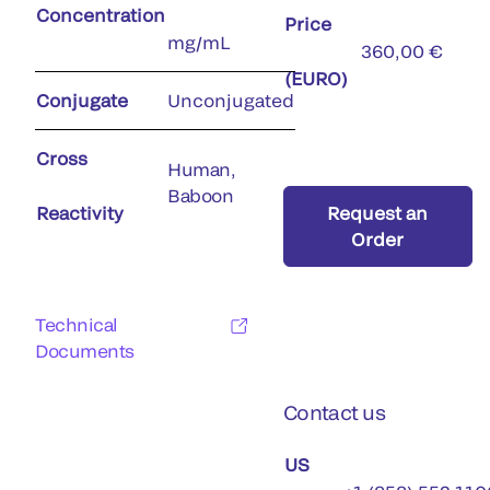
Concentration
Price
mg/mL
360,00 €
(EURO)
Conjugate
Unconjugated
Cross
Human,
Baboon
Reactivity
Request an
Order
Technical
Documents
Contact us
US