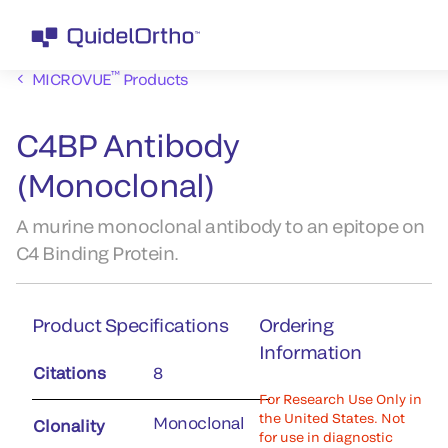
™
MICROVUE
Products
C4BP Antibody
(Monoclonal)
A murine monoclonal antibody to an epitope on
C4 Binding Protein.
Product Specifications
Ordering
Information
Citations
8
For Research Use Only in
the United States. Not
Monoclonal
Clonality
for use in diagnostic