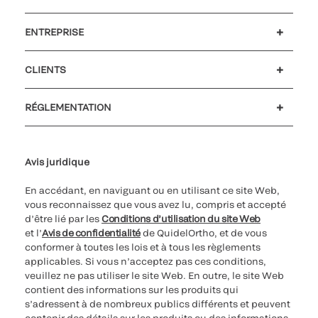
ENTREPRISE
Carrières
Investisseurs
Actualités et événements
Notre code de conduite
CLIENTS
Soutien à la clientèle
MyQuidel
QOPlus
Remboursement
RÉGLEMENTATION
Paramètres des cookies
Cybersécurité
Ligne d’assistance en matière d’éthique
Avis juridique
En accédant, en naviguant ou en utilisant ce site Web,
vous reconnaissez que vous avez lu, compris et accepté
d’être lié par les
Conditions d’utilisation du site Web
et l’
Avis de confidentialité
de QuidelOrtho, et de vous
conformer à toutes les lois et à tous les règlements
applicables. Si vous n’acceptez pas ces conditions,
veuillez ne pas utiliser le site Web. En outre, le site Web
contient des informations sur les produits qui
s’adressent à de nombreux publics différents et peuvent