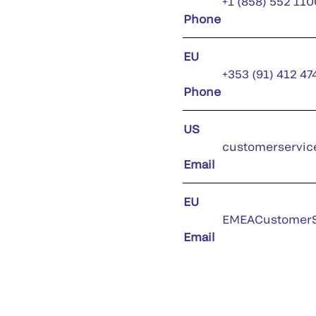
+1 (858) 552 110
Phone
EU
+353 (91) 412 47
Phone
US
customerservic
Email
EU
EMEACustomerS
Email