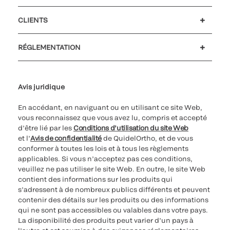
Carrières
Investisseurs
Actualités et événements
Notre code de conduite
CLIENTS
Soutien à la clientèle
MyQuidel
QOPlus
Remboursement
RÉGLEMENTATION
Paramètres des cookies
Cybersécurité
Ligne d’assistance en matière d’éthique
Avis juridique
En accédant, en naviguant ou en utilisant ce site Web,
vous reconnaissez que vous avez lu, compris et accepté
d’être lié par les
Conditions d’utilisation du site Web
et l’
Avis de confidentialité
de QuidelOrtho, et de vous
conformer à toutes les lois et à tous les règlements
applicables. Si vous n’acceptez pas ces conditions,
veuillez ne pas utiliser le site Web. En outre, le site Web
contient des informations sur les produits qui
s’adressent à de nombreux publics différents et peuvent
contenir des détails sur les produits ou des informations
qui ne sont pas accessibles ou valables dans votre pays.
La disponibilité des produits peut varier d’un pays à