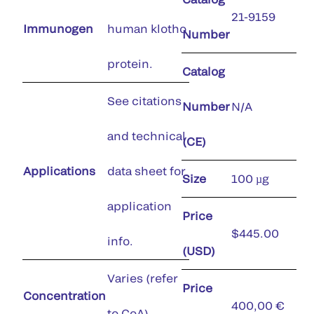
21-9159
Immunogen
human klotho
Number
protein.
Catalog
See citations
Number
N/A
and technical
(CE)
Applications
data sheet for
Size
100 µg
application
Price
$445.00
info.
(USD)
Varies (refer
Price
Concentration
400,00 €
to CoA)