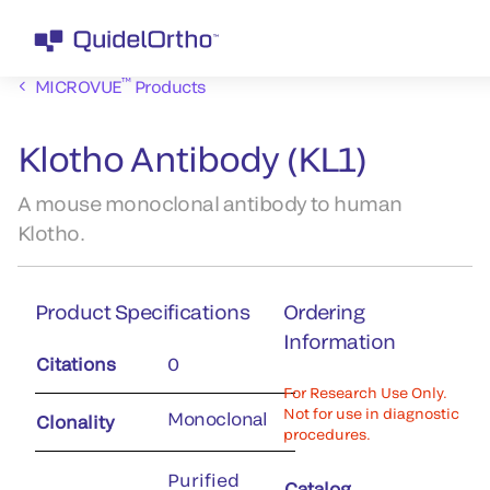
™
MICROVUE
Products
Klotho Antibody (KL1)
A mouse monoclonal antibody to human
Klotho.
Product Specifications
Ordering
Information
Citations
0
For Research Use Only.
Not for use in diagnostic
Monoclonal
Clonality
procedures.
Purified
Catalog