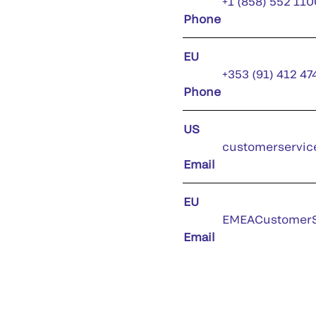
+1 (858) 552 110
Phone
EU
+353 (91) 412 47
Phone
US
customerservic
Email
EU
EMEACustomerS
Email