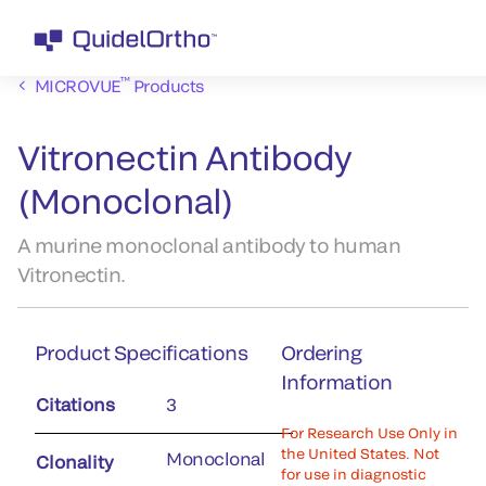
™
MICROVUE
Products
Vitronectin Antibody
(Monoclonal)
A murine monoclonal antibody to human
Vitronectin.
Product Specifications
Ordering
Information
Citations
3
For Research Use Only in
the United States. Not
Monoclonal
Clonality
for use in diagnostic