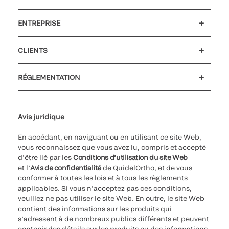
ENTREPRISE
Carrières
Investisseurs
Actualités et événements
Notre code de conduite
CLIENTS
Soutien à la clientèle
MyQuidel
QOPlus
Remboursement
RÉGLEMENTATION
Paramètres des cookies
Cybersécurité
Ligne d’assistance en matière d’éthique
Avis juridique
En accédant, en naviguant ou en utilisant ce site Web,
vous reconnaissez que vous avez lu, compris et accepté
d’être lié par les
Conditions d’utilisation du site Web
et l’
Avis de confidentialité
de QuidelOrtho, et de vous
conformer à toutes les lois et à tous les règlements
applicables. Si vous n’acceptez pas ces conditions,
veuillez ne pas utiliser le site Web. En outre, le site Web
contient des informations sur les produits qui
s’adressent à de nombreux publics différents et peuvent