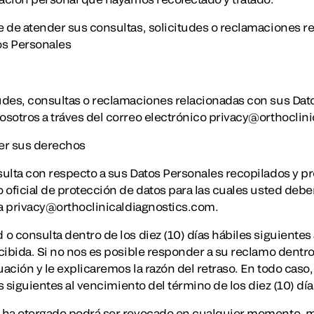
 de atender sus consultas, solicitudes o reclamaciones re
os Personales
udes, consultas o reclamaciones relacionadas con sus Dat
sotros a tráves del correo electrónico privacy@orthoclin
er sus derechos
ulta con respecto a sus Datos Personales recopilados y p
 oficial de protección de datos para las cuales usted debe
 a privacy@orthoclinicaldiagnostics.com.
 consulta dentro de los diez (10) días hábiles siguientes 
cibida. Si no nos es posible responder a su reclamo dentro
ación y le explicaremos la razón del retraso. En todo cas
s siguientes al vencimiento del término de los diez (10) día
 ha otorgado podrá ser revocado en cualquier momento, m