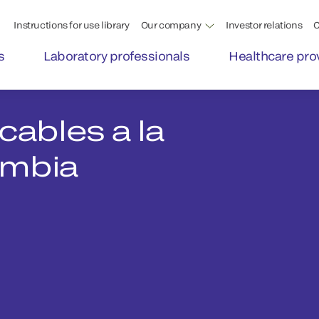
Instructions for use library
Our company
Investor relations
C
s
Laboratory professionals
Healthcare pro
cables a la
ombia