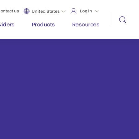
ontact us
Log in
United States
viders
Products
Resources