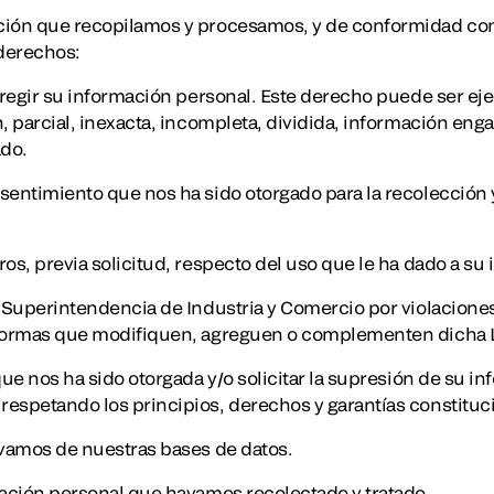
ción que recopilamos y procesamos, y de conformidad con
 derechos:
rregir su información personal. Este derecho puede ser eje
n, parcial, inexacta, incompleta, dividida, información eng
ado.
sentimiento que nos ha sido otorgado para la recolección y
os, previa solicitud, respecto del uso que le ha dado a su
a Superintendencia de Industria y Comercio por violaciones
 normas que modifiquen, agreguen o complementen dicha 
que nos ha sido otorgada y/o solicitar la supresión de su 
espetando los principios, derechos y garantías constituci
ovamos de nuestras bases de datos.
mación personal que hayamos recolectado y tratado.