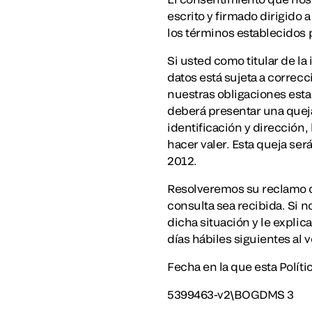
escrito y firmado dirigido 
los términos establecidos p
Si usted como titular de l
datos está sujeta a correc
nuestras obligaciones esta
deberá presentar una queja 
identificación y dirección
hacer valer. Esta queja ser
2012.
Resolveremos su reclamo de
consulta sea recibida. Si 
dicha situación y le explic
días hábiles siguientes al 
Fecha en la que esta Polít
5399463-v2\BOGDMS 3