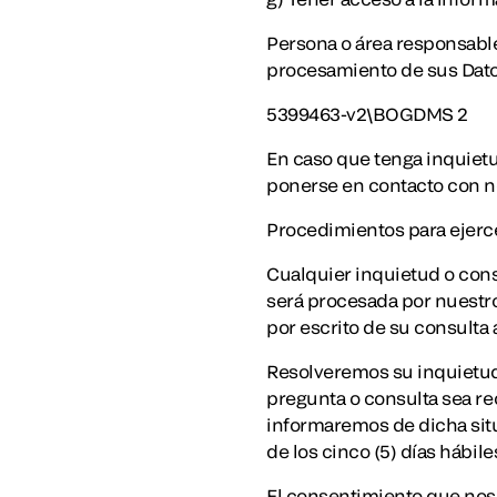
Persona o área responsable
procesamiento de sus Dat
5399463-v2\BOGDMS 2
En caso que tenga inquiet
ponerse en contacto con no
Procedimientos para ejerc
Cualquier inquietud o cons
será procesada por nuestro
por escrito de su consulta
Resolveremos su inquietud o
pregunta o consulta sea re
informaremos de dicha situ
de los cinco (5) días hábile
El consentimiento que nos