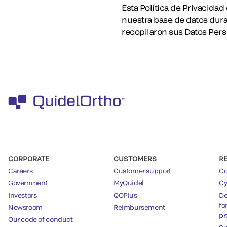
Esta Política de Privacida
nuestra base de datos duran
recopilaron sus Datos Per
CORPORATE
CUSTOMERS
R
Careers
Customer support
Co
Government
MyQuidel
Cy
Investors
QOPlus
De
fo
Newsroom
Reimbursement
pr
Our code of conduct