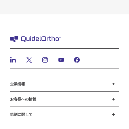
企業情報
採用情報
投資家のみなさまへ
ニュースとイベント
弊社の行動規範
お客様への情報
カスタマーサポート
MyQuidel
QOPlus
規制に関して
クッキーに関する通知と開示
サイバーセキュリティ
倫理ホットライン