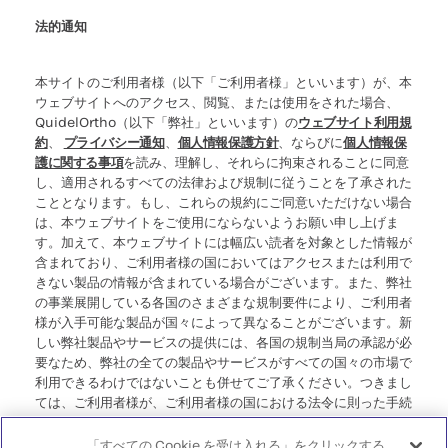
法的通知
本サイトのご利用者様（以下「ご利用者様」といいます）が、本
ウェブサイトへのアクセス、閲覧、または使用をされた場合、
QuidelOrtho（以下「弊社」といいます）の
ウェブサイト利用規
約
、
プライバシー通知
、
個人情報保護方針
、ならびに
個人情報保
護に関する事項
を読み、理解し、それらに拘束されることに同意
し、適用されるすべての法律および規制に従うことを了承された
こととなります。もし、これらの規約にご同意いただけない場合
は、本ウェブサイトをご使用にならないようお願い申し上げま
す。加えて、本ウェブサイトには幅広い読者を対象とした情報が
含まれており、ご利用者様の国においてはアクセスまたは利用で
きない製品の情報が含まれている場合がございます。また、弊社
の事業展開している各国のさまざまな規制要件により、ご利用者
様が入手可能な製品が国々によって異なることがございます。新
しい弊社製品やサービスの提供には、各国の規制当局の承認が必
要なため、弊社の全ての製品やサービスがすべての国々の市場で
利用できるわけではないことも併せてご了承ください。つきまし
ては、ご利用者様が、ご利用者様の国における法令に則った手続
き、規制、登録、または使用に準拠していない可能性のある情報
にアクセスすることについて、弊社が一切の責任を負わないこと
「すべての Cookie を受け入れる」をクリックする