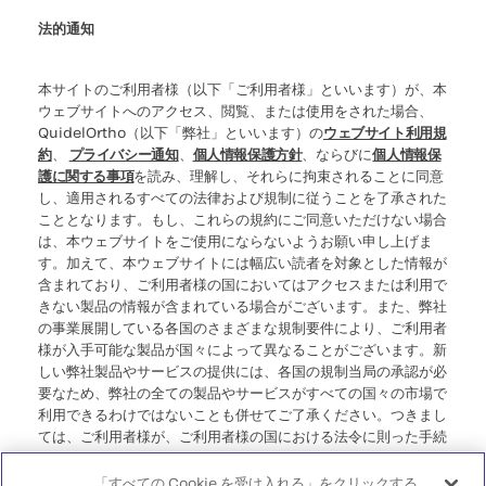
法的通知
本サイトのご利用者様（以下「ご利用者様」といいます）が、本
ウェブサイトへのアクセス、閲覧、または使用をされた場合、
QuidelOrtho（以下「弊社」といいます）の
ウェブサイト利用規
約
、
プライバシー通知
、
個人情報保護方針
、ならびに
個人情報保
護に関する事項
を読み、理解し、それらに拘束されることに同意
し、適用されるすべての法律および規制に従うことを了承された
こととなります。もし、これらの規約にご同意いただけない場合
は、本ウェブサイトをご使用にならないようお願い申し上げま
す。加えて、本ウェブサイトには幅広い読者を対象とした情報が
含まれており、ご利用者様の国においてはアクセスまたは利用で
きない製品の情報が含まれている場合がございます。また、弊社
の事業展開している各国のさまざまな規制要件により、ご利用者
様が入手可能な製品が国々によって異なることがございます。新
しい弊社製品やサービスの提供には、各国の規制当局の承認が必
要なため、弊社の全ての製品やサービスがすべての国々の市場で
利用できるわけではないことも併せてご了承ください。つきまし
ては、ご利用者様が、ご利用者様の国における法令に則った手続
き、規制、登録、または使用に準拠していない可能性のある情報
にアクセスすることについて、弊社が一切の責任を負わないこと
「すべての Cookie を受け入れる」をクリックする