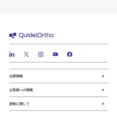
企業情報
採用情報
投資家のみなさまへ
ニュースとイベント
弊社の行動規範
お客様への情報
カスタマーサポート
MyQuidel
QOPlus
規制に関して
クッキーに関する通知と開示
サイバーセキュリティ
倫理ホットライン