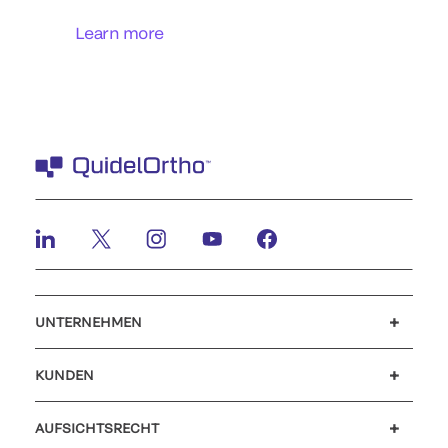
Learn more
UNTERNEHMEN
Karriere
Investoren
Neuigkeiten und Veranstaltungen
Unser Verhaltenskodex
KUNDEN
Kundensupport
MyQuidel
QOPlus
Rückerstattung
AUFSICHTSRECHT