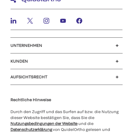
UNTERNEHMEN
Karriere
Investoren
Neuigkeiten und Veranstaltungen
Unser Verhaltenskodex
KUNDEN
Kundensupport
MyQuidel
QOPlus
Rückerstattung
AUFSICHTSRECHT
Cookies Settings
Cybersicherheit
Ethik-Hotline
Rechtliche Hinweise
Durch den Zugriff und das Surfen auf bzw. die Nutzung
dieser Website bestätigen Sie, dass Sie die
Nutzungsbedingungen der Website
und die
Datenschutzerklärung
von QuidelOrtho gelesen und