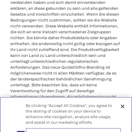
verstanden haben und sich damit einverstanden
erklären, an diese gebunden zu sein und alle geltenden
Gesetze und Vorschriften einzuhalten. Wenn Sie diesen
Bedingungen nicht zustimmen, sollten sie die Website
nicht verwenden. Diese Website enthält Informationen,
die sich an eine Vielzahl verschiedener Zielgruppen
richten. Sie könnte daher Produktdetails oder Angaben
enthalten, die anderweitig nicht gültig oder bezogen auf
Ihr Land nicht zutreffend sind. Die Produktverfügbarkeit
kann von Land zu Land unterschiedlich sein und
unterliegt unterschiedlichen regulatorischen
Anforderungen. Das neue QuidelOrtho-Branding ist
möglicherweise nicht in allen Märkten verfügbar, da es
der länderspezifischen behördlichen Genehmigung
unterliegt. Bitte beachten Sie, dass wir keine
Verantwortung für den Zugriff auf derartige
Informationen übernehmen, die möglicherweise nicht
den rechtlichen Verfahren, Vorschriften, Registrierungen
By clicking “Accept All Cookies”, you agree to
oder der Verwendung im Ursprungsland entsprechen.
the storing of cookies on your device to
enhance site navigation, analyze site usage,
©2026 QuidelOrtho Corporation. Alle Rechte
and assist in our marketing efforts.
vorbehalten.