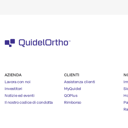
AZIENDA
CLIENTI
N
Lavora con noi
Assistenza clienti
Im
Investitori
MyQuidel
Si
Notizie ed eventi
QOPlus
Ho
Il nostro codice di condotta
Rimborso
Pa
Ra