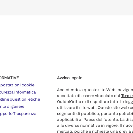
ORMATIVE
Avviso legale
postazioni cookie
Accedendo a questo sito Web, navigando
curezza informatica
accettato di essere vincolato dai
Termin
tline questioni etiche
QuidelOrtho e di rispettare tutte le legg
rità di genere
utilizzare il sito web. Questo sito web
pporto Trasparenza
segmenti di pubblico, pertanto potrebb
applicabili al Paese dell'utente. La di
alle diverse normative in vigore. Il nu
mercati, poiché è richiesta una previa