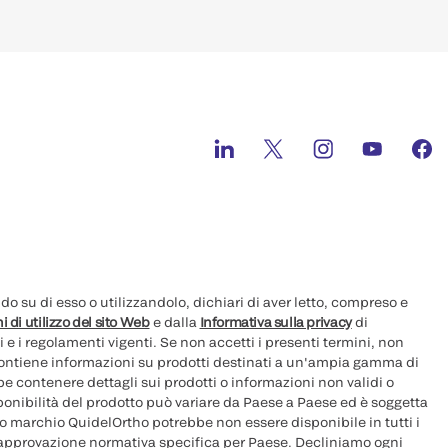
 su di esso o utilizzandolo, dichiari di aver letto, compreso e
i di utilizzo del sito Web
e dalla
Informativa sulla privacy
di
i e i regolamenti vigenti. Se non accetti i presenti termini, non
 contiene informazioni su prodotti destinati a un'ampia gamma di
e contenere dettagli sui prodotti o informazioni non validi o
sponibilità del prodotto può variare da Paese a Paese ed è soggetta
ovo marchio QuidelOrtho potrebbe non essere disponibile in tutti i
 approvazione normativa specifica per Paese. Decliniamo ogni