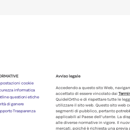
ORMATIVE
Avviso legale
postazioni cookie
Accedendo a questo sito Web, navigando
curezza informatica
accettato di essere vincolato dai
Termin
tline questioni etiche
QuidelOrtho e di rispettare tutte le legg
rità di genere
utilizzare il sito web. Questo sito web
pporto Trasparenza
segmenti di pubblico, pertanto potrebb
applicabili al Paese dell'utente. La di
alle diverse normative in vigore. Il nu
mercati, poiché è richiesta una previa