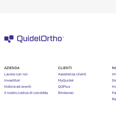
AZIENDA
CLIENTI
N
Lavora con noi
Assistenza clienti
Im
Investitori
MyQuidel
Si
Notizie ed eventi
QOPlus
Ho
Il nostro codice di condotta
Rimborso
Pa
Ra