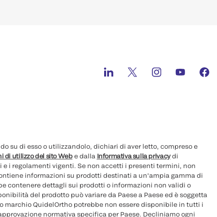
 su di esso o utilizzandolo, dichiari di aver letto, compreso e
i di utilizzo del sito Web
e dalla
Informativa sulla privacy
di
i e i regolamenti vigenti. Se non accetti i presenti termini, non
 contiene informazioni su prodotti destinati a un'ampia gamma di
e contenere dettagli sui prodotti o informazioni non validi o
sponibilità del prodotto può variare da Paese a Paese ed è soggetta
ovo marchio QuidelOrtho potrebbe non essere disponibile in tutti i
 approvazione normativa specifica per Paese. Decliniamo ogni