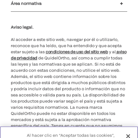
Área normativa
No vender mis datos personales
Ciberseguridad
Teléfono para cuestiones éticas
Spain Public CbyCR 2025
Aviso legal.
Al acceder a este sitio web, navegar por él o utilizarlo,
reconoce que ha leído, que ha entendido y que acepta
estar sujeto a las
condiciones de uso del sitio web
y al
aviso
de privacidad
de QuidelOrtho, así como a cumplir todas
las leyes y las normativas que se aplican. Si no está de
acuerdo con estas condiciones, no utilice el sitio web.
Además, el sitio web contiene información sobre los
productos que está dirigida a muchos públicos distintos
y podría incluir datos del producto o información que no
sea accesible o válida para su país. La disponibilidad de
los productos puede variar según el país y está sujeta a
varios requisitos normativos. La nueva marca
QuidelOrtho puede no estar disponible en todos los
mercados y está sujeta a la aprobación normativa
específica del país. Tenga en cuenta que no asumimos
ninguna responsabilidad por acceder a información que
Al hacer clic en “Aceptar todas las cookies”,