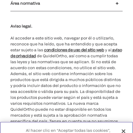
Área normativa
No vender mis datos personales
Ciberseguridad
Teléfono para cuestiones éticas
Spain Public CbyCR 2025
Aviso legal.
Al acceder a este sitio web, navegar por él o utilizarlo,
reconoce que ha leído, que ha entendido y que acepta
estar sujeto a las
condiciones de uso del sitio web
y al
aviso
de privacidad
de QuidelOrtho, así como a cumplir todas
las leyes y las normativas que se aplican. Si no está de
acuerdo con estas condiciones, no utilice el sitio web.
Además, el sitio web contiene información sobre los
productos que está dirigida a muchos públicos distintos
y podría incluir datos del producto o información que no
sea accesible o válida para su país. La disponibilidad de
los productos puede variar según el país y está sujeta a
varios requisitos normativos. La nueva marca
QuidelOrtho puede no estar disponible en todos los
mercados y está sujeta a la aprobación normativa
específica del país. Tenga en cuenta que no asumimos
ninguna responsabilidad por acceder a información que
Al hacer clic en “Aceptar todas las cookies”,