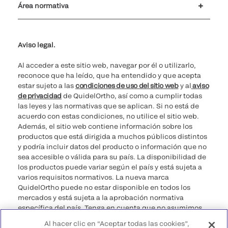
Área normativa
No vender mis datos personales
Ciberseguridad
Teléfono para cuestiones éticas
Spain Public CbyCR 2025
Aviso legal.
Al acceder a este sitio web, navegar por él o utilizarlo,
reconoce que ha leído, que ha entendido y que acepta
estar sujeto a las
condiciones de uso del sitio web
y al
aviso
de privacidad
de QuidelOrtho, así como a cumplir todas
las leyes y las normativas que se aplican. Si no está de
acuerdo con estas condiciones, no utilice el sitio web.
Además, el sitio web contiene información sobre los
productos que está dirigida a muchos públicos distintos
y podría incluir datos del producto o información que no
sea accesible o válida para su país. La disponibilidad de
los productos puede variar según el país y está sujeta a
varios requisitos normativos. La nueva marca
QuidelOrtho puede no estar disponible en todos los
mercados y está sujeta a la aprobación normativa
específica del país. Tenga en cuenta que no asumimos
ninguna responsabilidad por acceder a información que
Al hacer clic en “Aceptar todas las cookies”,