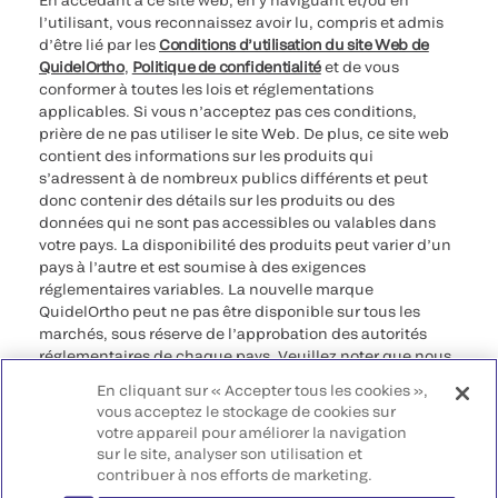
En accédant à ce site web, en y naviguant et/ou en
l’utilisant, vous reconnaissez avoir lu, compris et admis
d’être lié par les
Conditions d’utilisation du site Web de
QuidelOrtho
,
Politique de confidentialité
et de vous
conformer à toutes les lois et réglementations
applicables. Si vous n’acceptez pas ces conditions,
prière de ne pas utiliser le site Web. De plus, ce site web
contient des informations sur les produits qui
s’adressent à de nombreux publics différents et peut
donc contenir des détails sur les produits ou des
données qui ne sont pas accessibles ou valables dans
votre pays. La disponibilité des produits peut varier d’un
pays à l’autre et est soumise à des exigences
réglementaires variables. La nouvelle marque
QuidelOrtho peut ne pas être disponible sur tous les
marchés, sous réserve de l’approbation des autorités
réglementaires de chaque pays. Veuillez noter que nous
déclinons toute responsabilité quant à votre accès à ces
En cliquant sur « Accepter tous les cookies »,
informations qui risquent de ne pas être conformes à
vous acceptez le stockage de cookies sur
toute procédure légale, réglementation, enregistrement
votre appareil pour améliorer la navigation
ou usage dans votre pays d’origine.
sur le site, analyser son utilisation et
contribuer à nos efforts de marketing.
©2026 QuidelOrtho Corporation. Tous droits réservés.