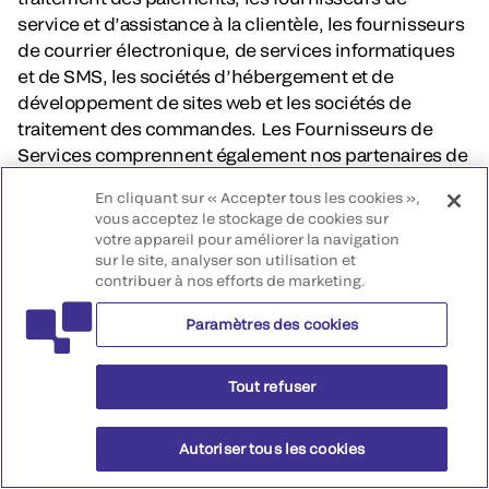
service et d’assistance à la clientèle, les fournisseurs
de courrier électronique, de services informatiques
et de SMS, les sociétés d’hébergement et de
développement de sites web et les sociétés de
traitement des commandes. Les Fournisseurs de
Services comprennent également nos partenaires de
co-promotion pour les produits que nous
En cliquant sur « Accepter tous les cookies »,
développons et/ou commercialisons conjointement
vous acceptez le stockage de cookies sur
avec d’autres entreprises.
votre appareil pour améliorer la navigation
sur le site, analyser son utilisation et
contribuer à nos efforts de marketing.
Certains Fournisseurs de Services peuvent collecter
des données personnelles pour le compte de
Paramètres des cookies
QuidelOrtho. Ces tiers peuvent avoir accès aux
données personnelles nécessaires à l’exercice de
Tout refuser
leurs fonctions. QuidelOrtho a pour pratique d’exiger
de ses fournisseurs de services qu’ils préservent la
confidentialité de vos informations personnelles et
Autoriser tous les cookies
qu’ils ne les utilisent que pour exécuter des