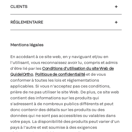
Emplois et carrières
Relations Investisseurs
Actualités et événements
Notre code de conduite
CLIENTS
Service client
MyQuidel
QOPlus
RÉGLEMENTAIRE
Paramètres des cookies
Cybersécurité
Ligne d’assistance en matière d’éthique
Index de l’égalité professionnelle
Le catalogue de formation client 2023
Mentions légales
En accédant à ce site web, en y naviguant et/ou en
l’utilisant, vous reconnaissez avoir lu, compris et admis
d’être lié par les
Conditions d’utilisation du site Web de
QuidelOrtho
,
Politique de confidentialité
et de vous
conformer à toutes les lois et réglementations
applicables. Si vous n’acceptez pas ces conditions,
prière de ne pas utiliser le site Web. De plus, ce site web
contient des informations sur les produits qui
s’adressent à de nombreux publics différents et peut
donc contenir des détails sur les produits ou des
données qui ne sont pas accessibles ou valables dans
votre pays. La disponibilité des produits peut varier d’un
pays à l’autre et est soumise à des exigences