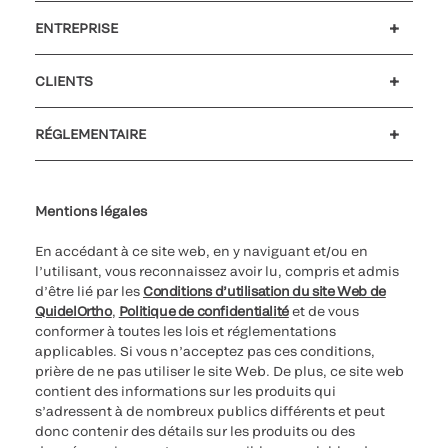
ENTREPRISE
Emplois et carrières
Relations Investisseurs
Actualités et événements
Notre code de conduite
CLIENTS
Service client
MyQuidel
QOPlus
RÉGLEMENTAIRE
Paramètres des cookies
Cybersécurité
Ligne d’assistance en matière d’éthique
Index de l’égalité professionnelle
Le catalogue de formation client 2023
Mentions légales
En accédant à ce site web, en y naviguant et/ou en
l’utilisant, vous reconnaissez avoir lu, compris et admis
d’être lié par les
Conditions d’utilisation du site Web de
QuidelOrtho
,
Politique de confidentialité
et de vous
conformer à toutes les lois et réglementations
applicables. Si vous n’acceptez pas ces conditions,
prière de ne pas utiliser le site Web. De plus, ce site web
contient des informations sur les produits qui
s’adressent à de nombreux publics différents et peut
donc contenir des détails sur les produits ou des