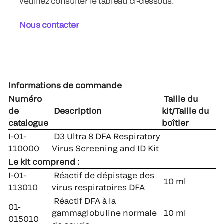
veuillez consulter le tableau ci-dessous.
Nous contacter
Informations de commande
Numéro
Taille du
de
Description
kit/Taille du
catalogue
boîtier
I-01-
D3 Ultra 8 DFA Respiratory
110000
Virus Screening and ID Kit
Le kit comprend :
I-01-
Réactif de dépistage des
10 ml
113010
virus respiratoires DFA
Réactif DFA à la
01-
gammaglobuline normale
10 ml
015010