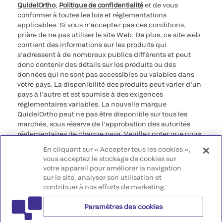
QuidelOrtho
,
Politique de confidentialité
et de vous
conformer à toutes les lois et réglementations
applicables. Si vous n’acceptez pas ces conditions,
prière de ne pas utiliser le site Web. De plus, ce site web
contient des informations sur les produits qui
s’adressent à de nombreux publics différents et peut
donc contenir des détails sur les produits ou des
données qui ne sont pas accessibles ou valables dans
votre pays. La disponibilité des produits peut varier d’un
pays à l’autre et est soumise à des exigences
réglementaires variables. La nouvelle marque
QuidelOrtho peut ne pas être disponible sur tous les
marchés, sous réserve de l’approbation des autorités
réglementaires de chaque pays. Veuillez noter que nous
déclinons toute responsabilité quant à votre accès à ces
En cliquant sur « Accepter tous les cookies »,
informations qui risquent de ne pas être conformes à
vous acceptez le stockage de cookies sur
toute procédure légale, réglementation, enregistrement
votre appareil pour améliorer la navigation
ou usage dans votre pays d’origine.
sur le site, analyser son utilisation et
contribuer à nos efforts de marketing.
©2026 QuidelOrtho Corporation. Tous droits réservés.
Paramètres des cookies
QuidelOrtho Corporation
9975 Summers Ridge Road, San Diego, CA 92121, USA