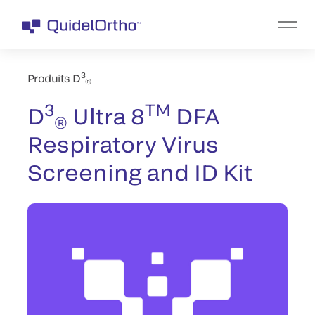
3
Produits D
®
3
TM
D
Ultra 8
DFA
®
Respiratory Virus
Screening and ID Kit