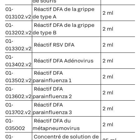
de souris
01-
Réactif DFA de la grippe
2 ml
013102.v2
de type A
01-
Réactif DFA de la grippe
2 ml
013202.v2
de type B
01-
Réactif RSV DFA
2 ml
013302.v2
01-
Réactif DFA Adénovirus
2 ml
013402.v2
01-
Réactif DFA
2 ml
013502.v2
parainfluenza 1
01-
Réactif DFA
2 ml
013602.v2
parainfluenza 2
01-
Réactif DFA
2 ml
013702.v2
parainfluenza 3
01-
Réactif DFA du
2 ml
035002
métapneumovirus
01-
Concentré de solution de