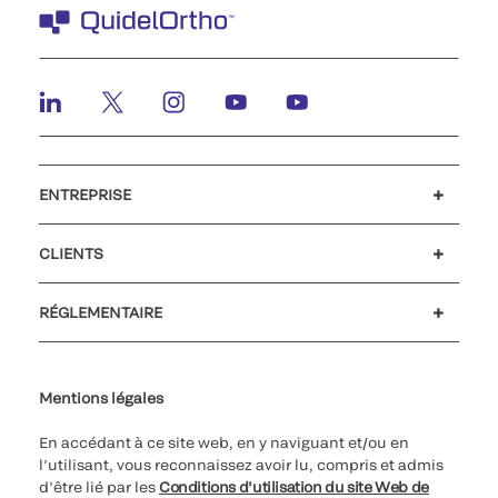
ENTREPRISE
Emplois et carrières
Relations Investisseurs
Actualités et événements
Notre code de conduite
CLIENTS
Service client
MyQuidel
QOPlus
RÉGLEMENTAIRE
Paramètres des cookies
Cybersécurité
Ligne d’assistance en matière d’éthique
Index de l’égalité professionnelle
Le catalogue de formation client 2023
Mentions légales
En accédant à ce site web, en y naviguant et/ou en
l’utilisant, vous reconnaissez avoir lu, compris et admis
d’être lié par les
Conditions d’utilisation du site Web de