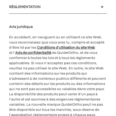
Soutien à la clientèle
MyQuidel
QOPlus
Remboursement
RÉGLEMENTATION
Paramètres des cookies
Cybersécurité
Ligne d’assistance en matière d’éthique
Avis juridique
En accédant, en naviguant ou en utilisant ce site Web,
vous reconnaissez que vous avez lu, compris et accepté
d’être lié par les
Conditions d’utilisation du site Web
et l’
Avis de confidentialité
de QuidelOrtho, et de vous
conformer à toutes les lois et à tous les règlements
applicables. Si vous n’acceptez pas ces conditions,
veuillez ne pas utiliser le site Web. En outre, le site Web
contient des informations sur les produits qui
s’adressent à de nombreux publics différents et peuvent
contenir des détails sur les produits ou des informations
qui ne sont pas accessibles ou valables dans votre pays.
La disponibilité des produits peut varier d’un pays à
l’autre et est soumise à des exigences réglementaires
variables. La nouvelle marque QuidelOrtho peut ne pas
être disponible sur tous les marchés, sous réserve de
l’approbation réglementaire propre à chaque pays.