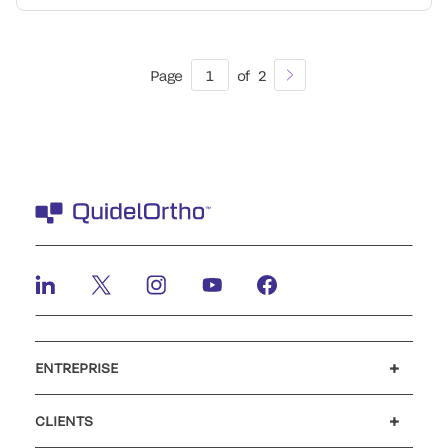
Page
1
of
2
ENTREPRISE
Carrières
Investisseurs
Actualités et événements
Notre code de conduite
CLIENTS