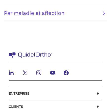
Par maladie et affection
ENTREPRISE
Carrières
Investisseurs
Actualités et événements
Notre code de conduite
CLIENTS