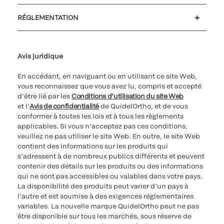
Soutien à la clientèle
MyQuidel
QOPlus
Remboursement
RÉGLEMENTATION
Paramètres des cookies
Cybersécurité
Ligne d’assistance en matière d’éthique
Avis juridique
En accédant, en naviguant ou en utilisant ce site Web,
vous reconnaissez que vous avez lu, compris et accepté
d’être lié par les
Conditions d’utilisation du site Web
et l’
Avis de confidentialité
de QuidelOrtho, et de vous
conformer à toutes les lois et à tous les règlements
applicables. Si vous n’acceptez pas ces conditions,
veuillez ne pas utiliser le site Web. En outre, le site Web
contient des informations sur les produits qui
s’adressent à de nombreux publics différents et peuvent
contenir des détails sur les produits ou des informations
qui ne sont pas accessibles ou valables dans votre pays.
La disponibilité des produits peut varier d’un pays à
l’autre et est soumise à des exigences réglementaires
variables. La nouvelle marque QuidelOrtho peut ne pas
être disponible sur tous les marchés, sous réserve de