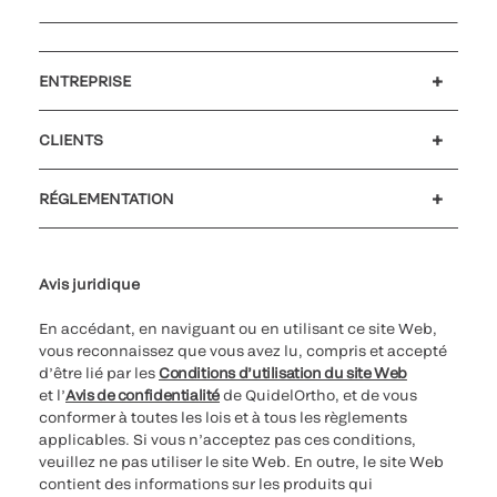
ENTREPRISE
Carrières
Investisseurs
Actualités et événements
Notre code de conduite
CLIENTS
Soutien à la clientèle
MyQuidel
QOPlus
Remboursement
RÉGLEMENTATION
Paramètres des cookies
Cybersécurité
Ligne d’assistance en matière d’éthique
Avis juridique
En accédant, en naviguant ou en utilisant ce site Web,
vous reconnaissez que vous avez lu, compris et accepté
d’être lié par les
Conditions d’utilisation du site Web
et l’
Avis de confidentialité
de QuidelOrtho, et de vous
conformer à toutes les lois et à tous les règlements
applicables. Si vous n’acceptez pas ces conditions,
veuillez ne pas utiliser le site Web. En outre, le site Web
contient des informations sur les produits qui