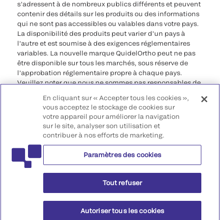
s’adressent à de nombreux publics différents et peuvent
contenir des détails sur les produits ou des informations
qui ne sont pas accessibles ou valables dans votre pays.
La disponibilité des produits peut varier d’un pays à
l’autre et est soumise à des exigences réglementaires
variables. La nouvelle marque QuidelOrtho peut ne pas
être disponible sur tous les marchés, sous réserve de
l’approbation réglementaire propre à chaque pays.
Veuillez noter que nous ne sommes pas responsables de
votre accès à ces informations qui peuvent ne pas être
En cliquant sur « Accepter tous les cookies »,
conformes à une procédure légale, à une
vous acceptez le stockage de cookies sur
réglementation, à un enregistrement ou à un usage dans
votre appareil pour améliorer la navigation
votre pays d’origine.
sur le site, analyser son utilisation et
contribuer à nos efforts de marketing.
©2026 QuidelOrtho Corporation. Tous droits réservés.
Paramètres des cookies
QuidelOrtho Corporation
9975 Summers Ridge Road, San Diego, CA 92121, USA
Tout refuser
Autoriser tous les cookies