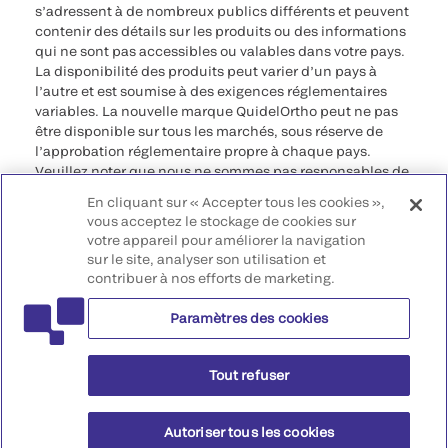
s’adressent à de nombreux publics différents et peuvent
contenir des détails sur les produits ou des informations
qui ne sont pas accessibles ou valables dans votre pays.
La disponibilité des produits peut varier d’un pays à
l’autre et est soumise à des exigences réglementaires
variables. La nouvelle marque QuidelOrtho peut ne pas
être disponible sur tous les marchés, sous réserve de
l’approbation réglementaire propre à chaque pays.
Veuillez noter que nous ne sommes pas responsables de
votre accès à ces informations qui peuvent ne pas être
En cliquant sur « Accepter tous les cookies »,
conformes à une procédure légale, à une
vous acceptez le stockage de cookies sur
réglementation, à un enregistrement ou à un usage dans
votre appareil pour améliorer la navigation
votre pays d’origine.
sur le site, analyser son utilisation et
contribuer à nos efforts de marketing.
©2026 QuidelOrtho Corporation. Tous droits réservés.
Paramètres des cookies
QuidelOrtho Corporation
9975 Summers Ridge Road, San Diego, CA 92121, USA
Tout refuser
Autoriser tous les cookies