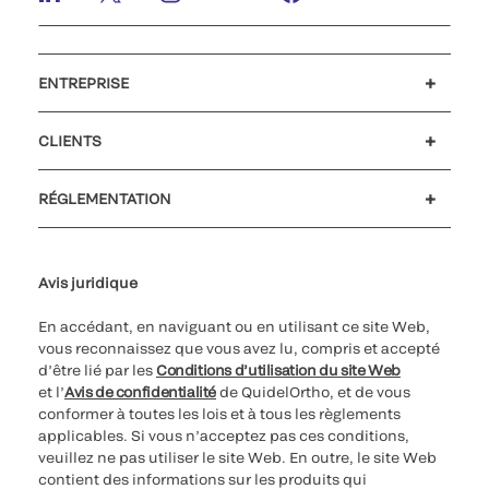
ENTREPRISE
Carrières
Investisseurs
Actualités et événements
Notre code de conduite
CLIENTS
Soutien à la clientèle
MyQuidel
QOPlus
Remboursement
RÉGLEMENTATION
Paramètres des cookies
Cybersécurité
Ligne d’assistance en matière d’éthique
Avis juridique
En accédant, en naviguant ou en utilisant ce site Web,
vous reconnaissez que vous avez lu, compris et accepté
d’être lié par les
Conditions d’utilisation du site Web
et l’
Avis de confidentialité
de QuidelOrtho, et de vous
conformer à toutes les lois et à tous les règlements
applicables. Si vous n’acceptez pas ces conditions,
veuillez ne pas utiliser le site Web. En outre, le site Web
contient des informations sur les produits qui