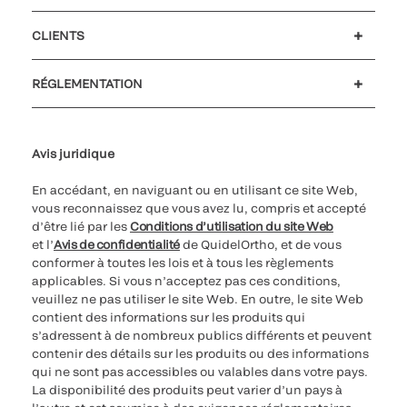
Carrières
Investisseurs
Actualités et événements
Notre code de conduite
CLIENTS
Soutien à la clientèle
MyQuidel
QOPlus
Remboursement
RÉGLEMENTATION
Paramètres des cookies
Cybersécurité
Ligne d’assistance en matière d’éthique
Avis juridique
En accédant, en naviguant ou en utilisant ce site Web,
vous reconnaissez que vous avez lu, compris et accepté
d’être lié par les
Conditions d’utilisation du site Web
et l’
Avis de confidentialité
de QuidelOrtho, et de vous
conformer à toutes les lois et à tous les règlements
applicables. Si vous n’acceptez pas ces conditions,
veuillez ne pas utiliser le site Web. En outre, le site Web
contient des informations sur les produits qui
s’adressent à de nombreux publics différents et peuvent
contenir des détails sur les produits ou des informations
qui ne sont pas accessibles ou valables dans votre pays.
La disponibilité des produits peut varier d’un pays à