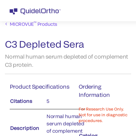
™
MICROVUE
Products
C3 Depleted Sera
Normal human serum depleted of complement
C3 protein.
Product Specifications
Ordering
Information
Citations
5
For Research Use Only.
Not for use in diagnostic
Normal human
procedures.
serum depleted
Description
of complement
Catalog