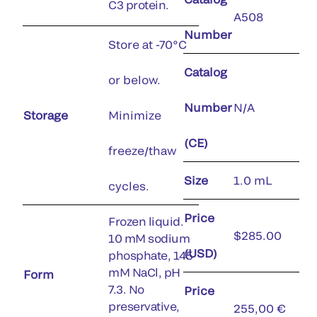
C3 protein.
A508
Number
Store at -70°C
Catalog
or below.
Number
N/A
Storage
Minimize
(CE)
freeze/thaw
Size
1.0 mL
cycles.
Price
Frozen liquid.
$285.00
10 mM sodium
(USD)
phosphate, 145
mM NaCl, pH
Form
7.3. No
Price
preservative,
255,00 €