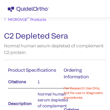
™
MICROVUE
Products
C2 Depleted Sera
Normal human serum depleted of complement
C2 protein.
Product Specifications
Ordering
Information
Citations
1
For Research Use Only.
Not for use in diagnostic
Normal human
procedures.
serum depleted
Description
of complement
Catalog