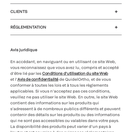
Carrières
Investisseurs
Actualités et événements
Notre code de conduite
CLIENTS
Soutien à la clientèle
MyQuidel
QOPlus
Remboursement
RÉGLEMENTATION
Paramètres des cookies
Cybersécurité
Ligne d’assistance en matière d’éthique
Avis juridique
En accédant, en naviguant ou en utilisant ce site Web,
vous reconnaissez que vous avez lu, compris et accepté
d’être lié par les
Conditions d’utilisation du site Web
et l’
Avis de confidentialité
de QuidelOrtho, et de vous
conformer à toutes les lois et à tous les règlements
applicables. Si vous n’acceptez pas ces conditions,
veuillez ne pas utiliser le site Web. En outre, le site Web
contient des informations sur les produits qui
s’adressent à de nombreux publics différents et peuvent
contenir des détails sur les produits ou des informations
qui ne sont pas accessibles ou valables dans votre pays.
La disponibilité des produits peut varier d’un pays à