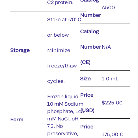
C2 protein.
A500
Number
Store at -70°C
Catalog
or below.
Number
N/A
Storage
Minimize
(CE)
freeze/thaw
Size
1.0 mL
cycles.
Price
Frozen liquid.
$225.00
10 mM Sodium
(USD)
phosphate, 145
mM NaCl, pH
Form
7.3. No
Price
preservative,
175,00 €