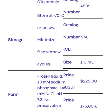
C1q protein.
A509
Number
Store at -70°C
Catalog
or below.
Number
N/A
Storage
Minimize
(CE)
freeze/thaw
Size
1.0 mL
cycles.
Price
Frozen liquid.
$225.00
10 mM sodium
(USD)
phosphate, 145
mM NaCl, pH
Form
7.3. No
Price
preservative,
175,00 €