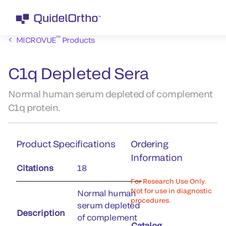
™
MICROVUE
Products
C1q Depleted Sera
Normal human serum depleted of complement
C1q protein.
Product Specifications
Ordering
Information
Citations
18
For Research Use Only.
Not for use in diagnostic
Normal human
procedures.
serum depleted
Description
of complement
Catalog