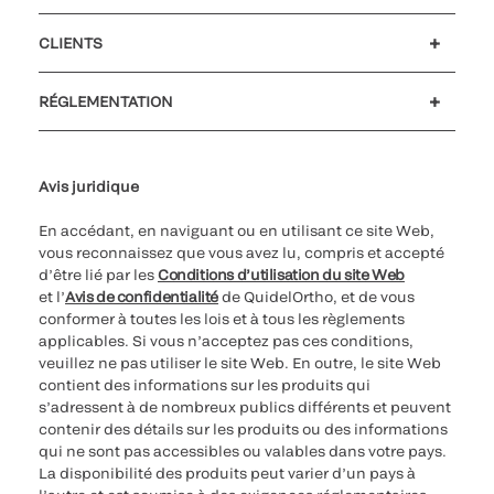
Carrières
Investisseurs
Actualités et événements
Notre code de conduite
CLIENTS
Soutien à la clientèle
MyQuidel
QOPlus
Remboursement
RÉGLEMENTATION
Paramètres des cookies
Cybersécurité
Ligne d’assistance en matière d’éthique
Avis juridique
En accédant, en naviguant ou en utilisant ce site Web,
vous reconnaissez que vous avez lu, compris et accepté
d’être lié par les
Conditions d’utilisation du site Web
et l’
Avis de confidentialité
de QuidelOrtho, et de vous
conformer à toutes les lois et à tous les règlements
applicables. Si vous n’acceptez pas ces conditions,
veuillez ne pas utiliser le site Web. En outre, le site Web
contient des informations sur les produits qui
s’adressent à de nombreux publics différents et peuvent
contenir des détails sur les produits ou des informations
qui ne sont pas accessibles ou valables dans votre pays.
La disponibilité des produits peut varier d’un pays à