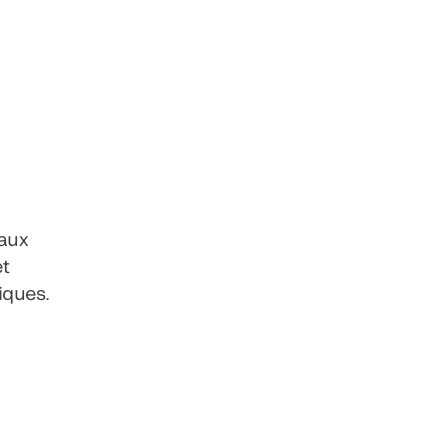
 aux
et
iques.