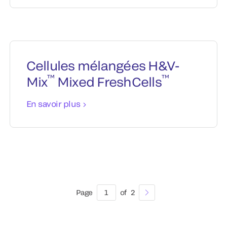
Cellules mélangées H&V-
™
™
Mix
Mixed FreshCells
En savoir plus
Page
1
of
2