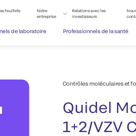
s feuillets
Notre
Relations avec les
Nou
entreprise
investisseurs
cont
nels de laboratoire
Professionnels de la santé
Contrôles moléculaires et f
Quidel M
1+2/VZV C