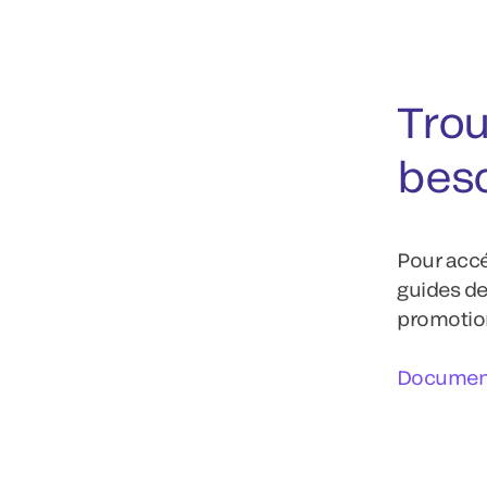
Trou
bes
Pour accé
guides de
promotion
Document