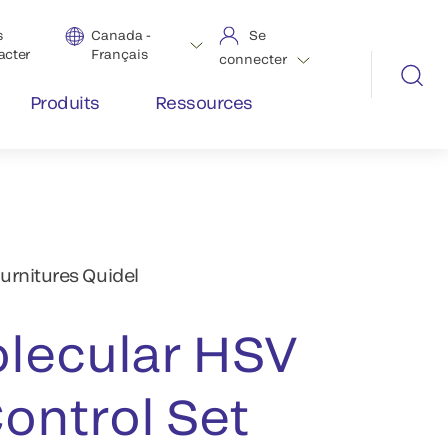
s
Canada -
Se
acter
Français
connecter
Produits
Ressources
ournitures Quidel
olecular HSV
ontrol Set