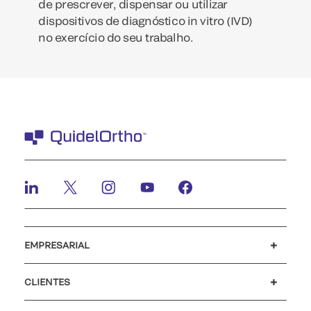
de prescrever, dispensar ou utilizar
dispositivos de diagnóstico in vitro (IVD)
no exercício do seu trabalho.
EMPRESARIAL
Carreiras
Investidores
Notícias e eventos
O nosso código de conduta
CLIENTES
Apoio ao cliente
MyQuidel
QOPlus
Reembolso