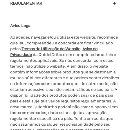
REGULAMENTAR
Definições de cookies
Cibersegurança
Linha de apoio de ética
Relatório de Transparência Salarial
Aviso Legal
Ao aceder, navegar e/ou utilizar este website, reconhece
que leu, compreendeu e concorda em ficar vinculado
pelos
Termos de Utilização do Website
,
Aviso de
Privacidade
da QuidelOrtho e em cumprir todas as leis e
regulamentos aplicáveis. Se não concordar com estes
termos, não utilize o website. Além disso, o website
contém informações sobre produtos que se destinam a
muitos públicos diferentes e que podem conter detalhes
ou informações sobre produtos que, de outro modo, não
estariam acessíveis ou não seriam válidos no seu país. A
disponibilidade dos produtos pode variar de país para
país e está sujeita a vários requisitos regulamentares. A
nova marca QuidelOrtho poderá não estar disponível em
todos os mercados, dado estar sujeita a aprovação
regulamentar específica do país. Tenha em conta que
não assumimos qualquer responsabilidade pelo seu