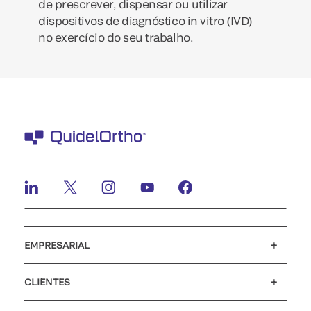
de prescrever, dispensar ou utilizar
dispositivos de diagnóstico in vitro (IVD)
no exercício do seu trabalho.
EMPRESARIAL
Carreiras
Investidores
Notícias e eventos
O nosso código de conduta
CLIENTES
Apoio ao cliente
MyQuidel
QOPlus
Reembolso