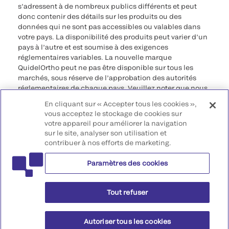
s’adressent à de nombreux publics différents et peut
donc contenir des détails sur les produits ou des
données qui ne sont pas accessibles ou valables dans
votre pays. La disponibilité des produits peut varier d’un
pays à l’autre et est soumise à des exigences
réglementaires variables. La nouvelle marque
QuidelOrtho peut ne pas être disponible sur tous les
marchés, sous réserve de l’approbation des autorités
réglementaires de chaque pays. Veuillez noter que nous
déclinons toute responsabilité quant à votre accès à ces
En cliquant sur « Accepter tous les cookies »,
informations qui risquent de ne pas être conformes à
vous acceptez le stockage de cookies sur
toute procédure légale, réglementation, enregistrement
votre appareil pour améliorer la navigation
ou usage dans votre pays d’origine.
sur le site, analyser son utilisation et
contribuer à nos efforts de marketing.
©2026 QuidelOrtho Corporation. Tous droits réservés.
Paramètres des cookies
QuidelOrtho Corporation
9975 Summers Ridge Road, San Diego, CA 92121, USA
Tout refuser
Autoriser tous les cookies