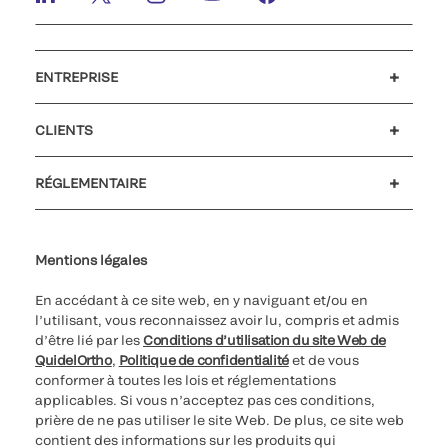
ENTREPRISE
Emplois et carrières
Relations Investisseurs
Actualités et événements
Notre code de conduite
CLIENTS
Service client
MyQuidel
QOPlus
RÉGLEMENTAIRE
Paramètres des cookies
Cybersécurité
Ligne d’assistance en matière d’éthique
Index de l’égalité professionnelle
Le catalogue de formation client 2023
Mentions légales
En accédant à ce site web, en y naviguant et/ou en
l’utilisant, vous reconnaissez avoir lu, compris et admis
d’être lié par les
Conditions d’utilisation du site Web de
QuidelOrtho
,
Politique de confidentialité
et de vous
conformer à toutes les lois et réglementations
applicables. Si vous n’acceptez pas ces conditions,
prière de ne pas utiliser le site Web. De plus, ce site web
contient des informations sur les produits qui