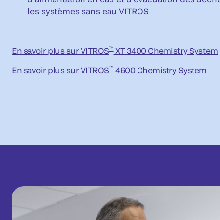
les systèmes sans eau VITROS
™
En savoir plus sur VITROS
XT 34
00
Chemistry System
™
En savoir plus sur
VITROS
4600 Chemistry System