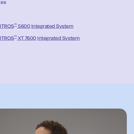
tes
™
VITROS
5600
Integrated System
™
VITROS
XT 7600
Integrated System