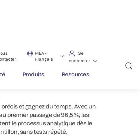
âce à l'intelligence et à l'efficacité
™
s VITROS
, conçus pour répondre à
 précis et gagnez du temps. Avec un
au premier passage de 96,5 %, les
nt le processus analytique dès le
tillon, sans tests répété.