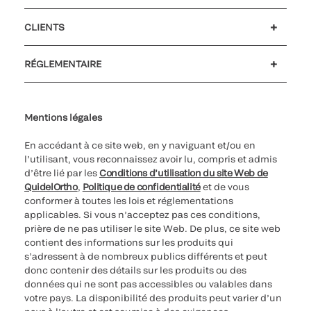
Emplois et carrières
Relations Investisseurs
Actualités et événements
Notre code de conduite
CLIENTS
Service client
MyQuidel
QOPlus
RÉGLEMENTAIRE
Paramètres des cookies
Cybersécurité
Ligne d’assistance en matière d’éthique
Index de l’égalité professionnelle
Le catalogue de formation client 2023
Mentions légales
En accédant à ce site web, en y naviguant et/ou en
l’utilisant, vous reconnaissez avoir lu, compris et admis
d’être lié par les
Conditions d’utilisation du site Web de
QuidelOrtho
,
Politique de confidentialité
et de vous
conformer à toutes les lois et réglementations
applicables. Si vous n’acceptez pas ces conditions,
prière de ne pas utiliser le site Web. De plus, ce site web
contient des informations sur les produits qui
s’adressent à de nombreux publics différents et peut
donc contenir des détails sur les produits ou des
données qui ne sont pas accessibles ou valables dans
votre pays. La disponibilité des produits peut varier d’un