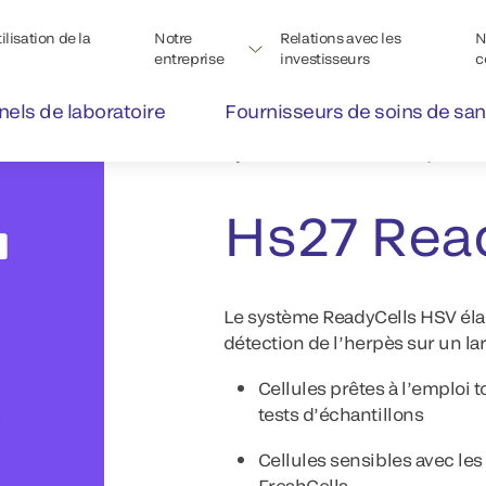
lisation de la
Notre
Relations avec les
N
entreprise
investisseurs
c
nels de laboratoire
Fournisseurs de soins de san
Système de culture rapide 
Hs27 Rea
Le système ReadyCells HSV élargi
détection de l’herpès sur un l
Cellules prêtes à l’emploi
tests d’échantillons
Cellules sensibles avec l
FreshCells