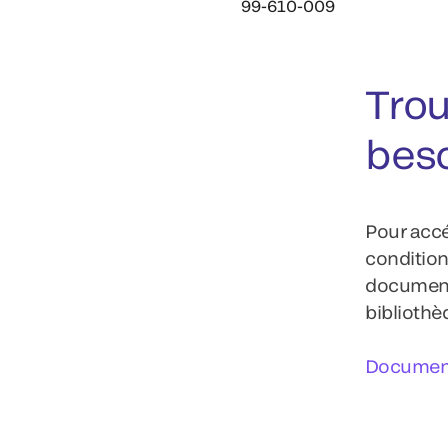
99-610-009
Trou
bes
Pour accé
condition
documenta
biblioth
Document