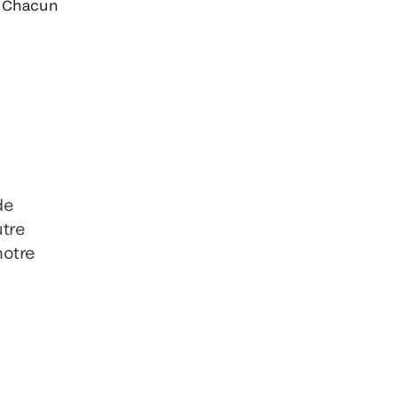
Chacun
de
utre
notre