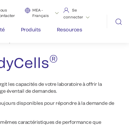
ous
MEA -
Se
ontacter
Français
connecter
té
Produits
Resources
®
ReadyCells
®
dyCells
t les capacités de votre laboratoire à offrir la
arge éventail de demandes.
 toujours disponibles pour répondre à la demande de
es mêmes caractéristiques de performance que